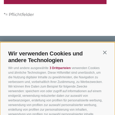
*= Pflichtfelder
Wir verwenden Cookies und
Contin
andere Technologien
BIKEHOTELS
BIKEN IN
SERVIC
Wir und andere ausgewählte
3 Drittparteien
verwenden Cookies
SÜDTIROL
SÜDTIROL
Kontakt
und ähnliche Technologien. Diese Hilfsmittel sind unerlässlich, um
die Nutzung digitaler Inhalte zu gewährleisten, die Navigation zu
Hotels & Pakete
Mountainbiken in
Anreise
verbessern und, vorbehaltlich Ihrer Zustimmung, zu Werbezwecken.
Südtirol
Urlaubspakete
Wir können Ihre Daten zum Beispiel für folgende Zwecke
Wetter
verwenden: speichern von oder zugriff auf informationen auf einem
Rennradfahren in
Unsere Gutscheine
Events
endgerät, verwendung reduzierter daten zur auswahl von
Südtirol
werbeanzeigen, erstellung von profilen für personalisierte werbung,
Hot Deals
Zum Katal
verwendung von profilen zur auswahl personalisierter werbung,
Radwege in Südtirol
Bike & Work
erstellung von profilen zur personalisierung von inhalten,
Bikeshops & Verleihe
verwendung von profilen zur auswahl personalisierter inhalte,