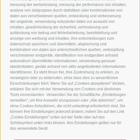
messung der werbeleistung, messung der performance von inhalten,
Bike-Schulen
analyse von zielgruppen durch statistiken oder kombinationen von
Tourenzentrale
daten aus verschiedenen quellen, entwicklung und verbesserung
der angebote, verwendung reduzierter daten zur auswahl von
inhalten, gewährleistung der sicherheit, verhinderung und
aufdeckung von betrug und fehlerbehebung, bereitstellung und
anzeige von werbung und inhalten, ihre entscheidungen zum
datenschutz speichern und übermitteln, abgleichung und
kombination von daten aus unterschiedlichen quellen, verknüpfung
verschiedener endgeräte, identifikation von endgeräten anhand
info@bikehotels.it
automatisch übermittelter informationen, verwendung genauer
standortdaten, geräte anhand von aktiv angeforderten informationen
identifizieren. Es steht Ihnen frei, Ihre Zustimmung zu erteilen, zu
verweigern oder zu widerrufen, ohne dass dies zu wesentlichen
MELDE DICH ZU UNSEREM NEWSLETTER AN!
Einschränkungen führt. Wenn Sie auf „Cookies akzeptieren" klicken,
erklären Sie sich mit der Verwendung von Cookies und ähnlichen
Tools einverstanden. Verwenden Sie die Schaltfläche „Einstellungen
verwalten", um Ihre Auswahl anzupassen oder „Alle ablehnen", um
ohne Cookies fortzufahren, die nicht unbedingt erforderlich sind. Sie
können Ihre Einstellungen jederzeit ändern, indem Sie auf den Link
JETZT ANMELDEN
„Cookie-Einstellungen" unten auf der Seite oder auf das
Schildsymbol unten links klicken. Ihre Einstellungen gelten nur für
das verwendete Gerät.