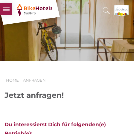
BIKEHOTELS
HOTELS & PAKETE
TOUREN & REVIERE
SÜDTIROL & WIR
SCHLUSSLICHTER
HOME
ANFRAGEN
Jetzt anfragen!
Du interessierst Dich für folgenden(e)
Betrieb(e):