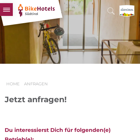
BIKEHOTELS
HOTELS & PAKETE
TOUREN & REVIERE
SÜDTIROL & WIR
SCHLUSSLICHTER
HOME
ANFRAGEN
Jetzt anfragen!
Du interessierst Dich für folgenden(e)
Betrieb(e):