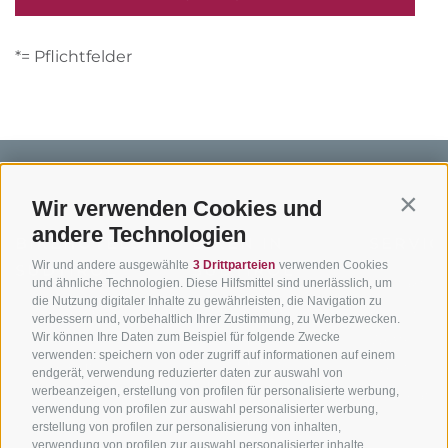
*= Pflichtfelder
Wir verwenden Cookies und
Contin
andere Technologien
BIKEHOTELS
BIKEN IN
SERVIC
Wir und andere ausgewählte
3 Drittparteien
verwenden Cookies
SÜDTIROL
SÜDTIROL
Kontakt
und ähnliche Technologien. Diese Hilfsmittel sind unerlässlich, um
die Nutzung digitaler Inhalte zu gewährleisten, die Navigation zu
Hotels & Pakete
Mountainbiken in
Anreise
verbessern und, vorbehaltlich Ihrer Zustimmung, zu Werbezwecken.
Südtirol
Urlaubspakete
Wir können Ihre Daten zum Beispiel für folgende Zwecke
Wetter
verwenden: speichern von oder zugriff auf informationen auf einem
Rennradfahren in
Unsere Gutscheine
Events
endgerät, verwendung reduzierter daten zur auswahl von
Südtirol
werbeanzeigen, erstellung von profilen für personalisierte werbung,
Hot Deals
Zum Katal
verwendung von profilen zur auswahl personalisierter werbung,
Radwege in Südtirol
Bike & Work
erstellung von profilen zur personalisierung von inhalten,
Bikeshops & Verleihe
verwendung von profilen zur auswahl personalisierter inhalte,