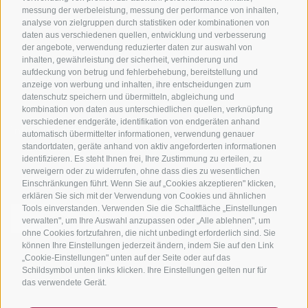
messung der werbeleistung, messung der performance von inhalten,
Bike-Schulen
analyse von zielgruppen durch statistiken oder kombinationen von
Tourenzentrale
daten aus verschiedenen quellen, entwicklung und verbesserung
der angebote, verwendung reduzierter daten zur auswahl von
inhalten, gewährleistung der sicherheit, verhinderung und
aufdeckung von betrug und fehlerbehebung, bereitstellung und
anzeige von werbung und inhalten, ihre entscheidungen zum
datenschutz speichern und übermitteln, abgleichung und
kombination von daten aus unterschiedlichen quellen, verknüpfung
verschiedener endgeräte, identifikation von endgeräten anhand
info@bikehotels.it
automatisch übermittelter informationen, verwendung genauer
standortdaten, geräte anhand von aktiv angeforderten informationen
identifizieren. Es steht Ihnen frei, Ihre Zustimmung zu erteilen, zu
verweigern oder zu widerrufen, ohne dass dies zu wesentlichen
MELDE DICH ZU UNSEREM NEWSLETTER AN!
Einschränkungen führt. Wenn Sie auf „Cookies akzeptieren" klicken,
erklären Sie sich mit der Verwendung von Cookies und ähnlichen
Tools einverstanden. Verwenden Sie die Schaltfläche „Einstellungen
verwalten", um Ihre Auswahl anzupassen oder „Alle ablehnen", um
ohne Cookies fortzufahren, die nicht unbedingt erforderlich sind. Sie
können Ihre Einstellungen jederzeit ändern, indem Sie auf den Link
JETZT ANMELDEN
„Cookie-Einstellungen" unten auf der Seite oder auf das
Schildsymbol unten links klicken. Ihre Einstellungen gelten nur für
das verwendete Gerät.