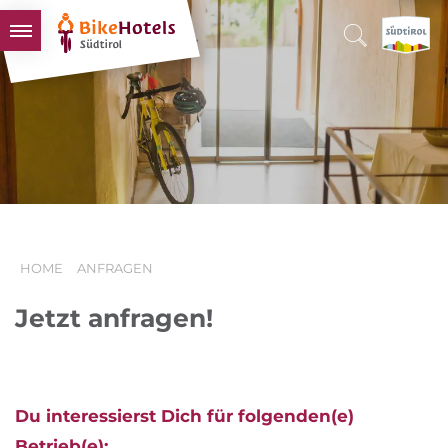
BIKEHOTELS
HOTELS & PAKETE
TOUREN & REVIERE
SÜDTIROL & WIR
SCHLUSSLICHTER
HOME
ANFRAGEN
Jetzt anfragen!
Du interessierst Dich für folgenden(e)
Betrieb(e):