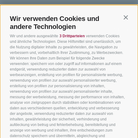
Wir verwenden Cookies und
Contin
andere Technologien
BIKEHOTELS
BIKEN IN
SERVIC
Wir und andere ausgewählte
3 Drittparteien
verwenden Cookies
SÜDTIROL
SÜDTIROL
Kontakt
und ähnliche Technologien. Diese Hilfsmittel sind unerlässlich, um
die Nutzung digitaler Inhalte zu gewährleisten, die Navigation zu
Hotels & Pakete
Mountainbiken in
Anreise
verbessern und, vorbehaltlich Ihrer Zustimmung, zu Werbezwecken.
Südtirol
Urlaubspakete
Wir können Ihre Daten zum Beispiel für folgende Zwecke
Wetter
verwenden: speichern von oder zugriff auf informationen auf einem
Rennradfahren in
Unsere Gutscheine
Events
endgerät, verwendung reduzierter daten zur auswahl von
Südtirol
werbeanzeigen, erstellung von profilen für personalisierte werbung,
Hot Deals
Zum Katal
verwendung von profilen zur auswahl personalisierter werbung,
Radwege in Südtirol
Bike & Work
erstellung von profilen zur personalisierung von inhalten,
Bikeshops & Verleihe
verwendung von profilen zur auswahl personalisierter inhalte,
messung der werbeleistung, messung der performance von inhalten,
Bike-Schulen
analyse von zielgruppen durch statistiken oder kombinationen von
Tourenzentrale
daten aus verschiedenen quellen, entwicklung und verbesserung
der angebote, verwendung reduzierter daten zur auswahl von
inhalten, gewährleistung der sicherheit, verhinderung und
aufdeckung von betrug und fehlerbehebung, bereitstellung und
anzeige von werbung und inhalten, ihre entscheidungen zum
datenschutz speichern und übermitteln, abgleichung und