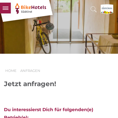
BIKEHOTELS
HOTELS & PAKETE
TOUREN & REVIERE
SÜDTIROL & WIR
SCHLUSSLICHTER
HOME
ANFRAGEN
Jetzt anfragen!
Du interessierst Dich für folgenden(e)
Betrieb(e):