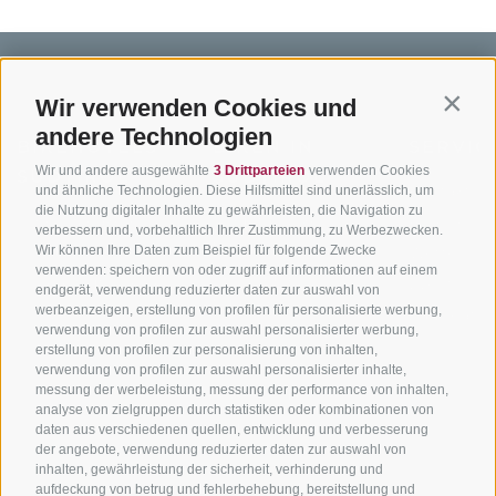
Wir verwenden Cookies und
Contin
andere Technologien
BIKEHOTELS
BIKEN IN
SERVIC
Wir und andere ausgewählte
3 Drittparteien
verwenden Cookies
SÜDTIROL
SÜDTIROL
Kontakt
und ähnliche Technologien. Diese Hilfsmittel sind unerlässlich, um
die Nutzung digitaler Inhalte zu gewährleisten, die Navigation zu
Hotels & Pakete
Mountainbiken in
Anreise
verbessern und, vorbehaltlich Ihrer Zustimmung, zu Werbezwecken.
Südtirol
Urlaubspakete
Wir können Ihre Daten zum Beispiel für folgende Zwecke
Wetter
verwenden: speichern von oder zugriff auf informationen auf einem
Rennradfahren in
Unsere Gutscheine
Events
endgerät, verwendung reduzierter daten zur auswahl von
Südtirol
werbeanzeigen, erstellung von profilen für personalisierte werbung,
Hot Deals
Zum Katal
verwendung von profilen zur auswahl personalisierter werbung,
Radwege in Südtirol
Bike & Work
erstellung von profilen zur personalisierung von inhalten,
Bikeshops & Verleihe
verwendung von profilen zur auswahl personalisierter inhalte,
messung der werbeleistung, messung der performance von inhalten,
Bike-Schulen
analyse von zielgruppen durch statistiken oder kombinationen von
Tourenzentrale
daten aus verschiedenen quellen, entwicklung und verbesserung
der angebote, verwendung reduzierter daten zur auswahl von
inhalten, gewährleistung der sicherheit, verhinderung und
aufdeckung von betrug und fehlerbehebung, bereitstellung und