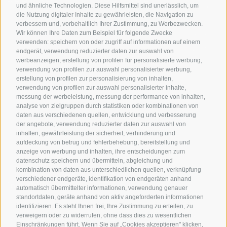
Kontakt
und ähnliche Technologien. Diese Hilfsmittel sind unerlässlich, um
die Nutzung digitaler Inhalte zu gewährleisten, die Navigation zu
Hotels & Pakete
Mountainbiken in
Anreise
verbessern und, vorbehaltlich Ihrer Zustimmung, zu Werbezwecken.
Südtirol
Urlaubspakete
Wetter
Wir können Ihre Daten zum Beispiel für folgende Zwecke
verwenden: speichern von oder zugriff auf informationen auf einem
Rennradfahren in
Unsere Gutscheine
Events
endgerät, verwendung reduzierter daten zur auswahl von
Südtirol
werbeanzeigen, erstellung von profilen für personalisierte werbung,
Hot Deals
Zum Katal
verwendung von profilen zur auswahl personalisierter werbung,
Radwege in Südtirol
Bike & Work
erstellung von profilen zur personalisierung von inhalten,
Bikeshops & Verleihe
verwendung von profilen zur auswahl personalisierter inhalte,
messung der werbeleistung, messung der performance von inhalten,
Bike-Schulen
analyse von zielgruppen durch statistiken oder kombinationen von
Tourenzentrale
daten aus verschiedenen quellen, entwicklung und verbesserung
der angebote, verwendung reduzierter daten zur auswahl von
inhalten, gewährleistung der sicherheit, verhinderung und
aufdeckung von betrug und fehlerbehebung, bereitstellung und
anzeige von werbung und inhalten, ihre entscheidungen zum
datenschutz speichern und übermitteln, abgleichung und
kombination von daten aus unterschiedlichen quellen, verknüpfung
verschiedener endgeräte, identifikation von endgeräten anhand
info@bikehotels.it
automatisch übermittelter informationen, verwendung genauer
standortdaten, geräte anhand von aktiv angeforderten informationen
identifizieren. Es steht Ihnen frei, Ihre Zustimmung zu erteilen, zu
verweigern oder zu widerrufen, ohne dass dies zu wesentlichen
MELDE DICH ZU UNSEREM NEWSLETTER AN!
Einschränkungen führt. Wenn Sie auf „Cookies akzeptieren" klicken,