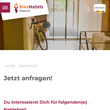
BIKEHOTELS
HOTELS & PAKETE
TOUREN & REVIERE
SÜDTIROL & WIR
SCHLUSSLICHTER
HOME
ANFRAGEN
Jetzt anfragen!
Du interessierst Dich für folgenden(e)
Betrieb(e):