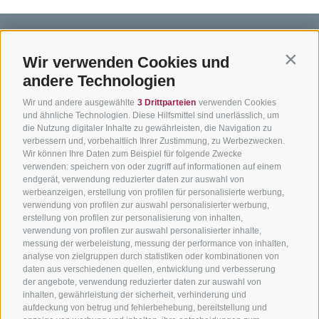
Wir verwenden Cookies und
Contin
andere Technologien
BIKEHOTELS
BIKEN IN
SERVIC
Wir und andere ausgewählte
3 Drittparteien
verwenden Cookies
SÜDTIROL
SÜDTIROL
Kontakt
und ähnliche Technologien. Diese Hilfsmittel sind unerlässlich, um
die Nutzung digitaler Inhalte zu gewährleisten, die Navigation zu
Hotels & Pakete
Mountainbiken in
Anreise
verbessern und, vorbehaltlich Ihrer Zustimmung, zu Werbezwecken.
Südtirol
Urlaubspakete
Wir können Ihre Daten zum Beispiel für folgende Zwecke
Wetter
verwenden: speichern von oder zugriff auf informationen auf einem
Rennradfahren in
Unsere Gutscheine
Events
endgerät, verwendung reduzierter daten zur auswahl von
Südtirol
werbeanzeigen, erstellung von profilen für personalisierte werbung,
Hot Deals
Zum Katal
verwendung von profilen zur auswahl personalisierter werbung,
Radwege in Südtirol
Bike & Work
erstellung von profilen zur personalisierung von inhalten,
Bikeshops & Verleihe
verwendung von profilen zur auswahl personalisierter inhalte,
messung der werbeleistung, messung der performance von inhalten,
Bike-Schulen
analyse von zielgruppen durch statistiken oder kombinationen von
Tourenzentrale
daten aus verschiedenen quellen, entwicklung und verbesserung
der angebote, verwendung reduzierter daten zur auswahl von
inhalten, gewährleistung der sicherheit, verhinderung und
aufdeckung von betrug und fehlerbehebung, bereitstellung und