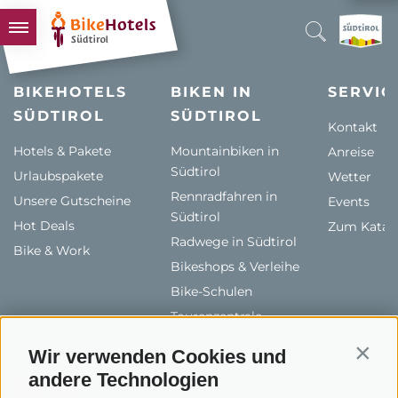
BIKEHOTELS
BIKEHOTELS
BIKEN IN
SERVIC
SÜDTIROL
HOTELS & PAKETE
SÜDTIROL
Kontakt
TOUREN & REVIERE
Hotels & Pakete
Mountainbiken in
Anreise
Südtirol
Urlaubspakete
SÜDTIROL & WIR
Wetter
Rennradfahren in
Unsere Gutscheine
Events
SCHLUSSLICHTER
Südtirol
Hot Deals
Zum Katal
Radwege in Südtirol
Bike & Work
Bikeshops & Verleihe
Bike-Schulen
Tourenzentrale
Wir verwenden Cookies und
Contin
andere Technologien