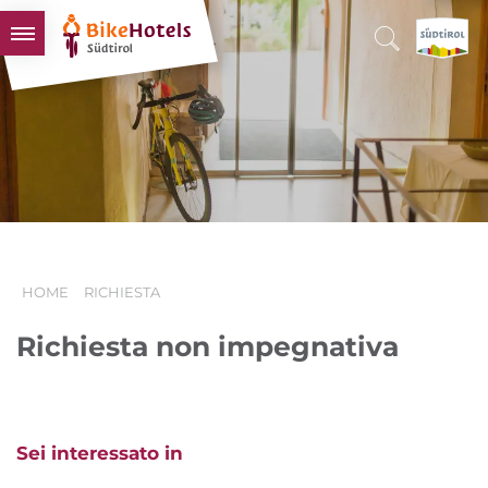
BIKEHOTELS
HOTELS & PACCHETTI
TOUR & TERRITORI
L'ALTO ADIGE & NOI
INFO UTILI
HOME
RICHIESTA
Richiesta non impegnativa
Sei interessato in