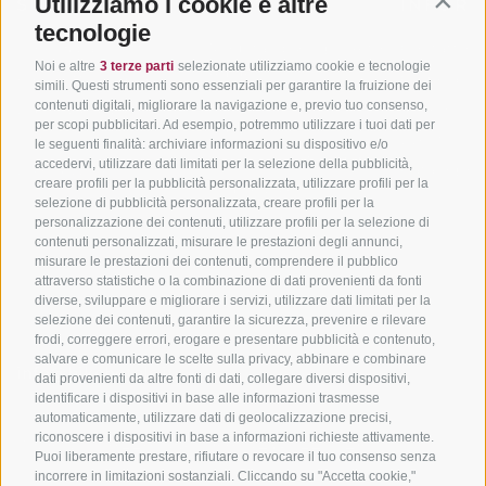
Utilizziamo i cookie e altre
SÜDTIROL
ADIGE
INFORM
Contin
tecnologie
Hotel & pacchetti
Mountainbiking in Alto
Contatto
Noi e altre
3 terze parti
selezionate utilizziamo cookie e tecnologie
Adige
Pacchetti vacanze
Come arriv
simili. Questi strumenti sono essenziali per garantire la fruizione dei
In bici da corsa in Alto
contenuti digitali, migliorare la navigazione e, previo tuo consenso,
Buoni vacanza
Meteo
per scopi pubblicitari. Ad esempio, potremmo utilizzare i tuoi dati per
Adige
Hot Deals
Eventi
le seguenti finalità: archiviare informazioni su dispositivo e/o
Ciclabili in Alto Adige
accedervi, utilizzare dati limitati per la selezione della pubblicità,
Bike & Work
Catalogo
creare profili per la pubblicità personalizzata, utilizzare profili per la
Scuole bike
selezione di pubblicità personalizzata, creare profili per la
Tutti i tour
personalizzazione dei contenuti, utilizzare profili per la selezione di
contenuti personalizzati, misurare le prestazioni degli annunci,
misurare le prestazioni dei contenuti, comprendere il pubblico
attraverso statistiche o la combinazione di dati provenienti da fonti
diverse, sviluppare e migliorare i servizi, utilizzare dati limitati per la
selezione dei contenuti, garantire la sicurezza, prevenire e rilevare
frodi, correggere errori, erogare e presentare pubblicità e contenuto,
salvare e comunicare le scelte sulla privacy, abbinare e combinare
info@bikehotels.it
dati provenienti da altre fonti di dati, collegare diversi dispositivi,
identificare i dispositivi in base alle informazioni trasmesse
automaticamente, utilizzare dati di geolocalizzazione precisi,
riconoscere i dispositivi in base a informazioni richieste attivamente.
ISCRIVITI ALLA NOSTRA NEWSLETTER
Puoi liberamente prestare, rifiutare o revocare il tuo consenso senza
incorrere in limitazioni sostanziali. Cliccando su "Accetta cookie,"