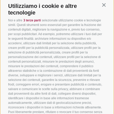
Utilizziamo i cookie e altre
SÜDTIROL
ADIGE
INFORM
Contin
tecnologie
Hotel & pacchetti
Mountainbiking in Alto
Contatto
Noi e altre
3 terze parti
selezionate utilizziamo cookie e tecnologie
Adige
Pacchetti vacanze
Come arriv
simili. Questi strumenti sono essenziali per garantire la fruizione dei
In bici da corsa in Alto
contenuti digitali, migliorare la navigazione e, previo tuo consenso,
Buoni vacanza
Meteo
per scopi pubblicitari. Ad esempio, potremmo utilizzare i tuoi dati per
Adige
Hot Deals
Eventi
le seguenti finalità: archiviare informazioni su dispositivo e/o
Ciclabili in Alto Adige
accedervi, utilizzare dati limitati per la selezione della pubblicità,
Bike & Work
Catalogo
creare profili per la pubblicità personalizzata, utilizzare profili per la
Scuole bike
selezione di pubblicità personalizzata, creare profili per la
Tutti i tour
personalizzazione dei contenuti, utilizzare profili per la selezione di
contenuti personalizzati, misurare le prestazioni degli annunci,
misurare le prestazioni dei contenuti, comprendere il pubblico
attraverso statistiche o la combinazione di dati provenienti da fonti
diverse, sviluppare e migliorare i servizi, utilizzare dati limitati per la
selezione dei contenuti, garantire la sicurezza, prevenire e rilevare
frodi, correggere errori, erogare e presentare pubblicità e contenuto,
salvare e comunicare le scelte sulla privacy, abbinare e combinare
info@bikehotels.it
dati provenienti da altre fonti di dati, collegare diversi dispositivi,
identificare i dispositivi in base alle informazioni trasmesse
automaticamente, utilizzare dati di geolocalizzazione precisi,
riconoscere i dispositivi in base a informazioni richieste attivamente.
ISCRIVITI ALLA NOSTRA NEWSLETTER
Puoi liberamente prestare, rifiutare o revocare il tuo consenso senza