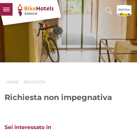
BIKEHOTELS
HOTELS & PACCHETTI
TOUR & TERRITORI
L'ALTO ADIGE & NOI
INFO UTILI
HOME
RICHIESTA
Richiesta non impegnativa
Sei interessato in