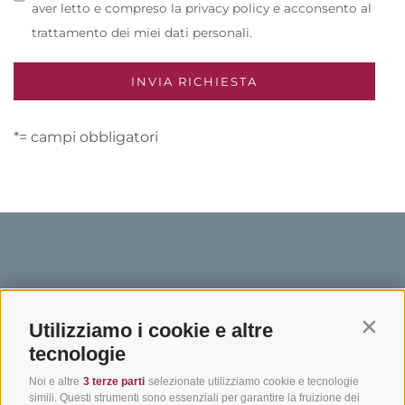
aver letto e compreso la privacy policy e acconsento al
trattamento dei miei dati personali.
*= campi obbligatori
BIKEHOTELS
IN BICI IN ALTO
SERVIZI
Utilizziamo i cookie e altre
SÜDTIROL
ADIGE
INFORM
Contin
tecnologie
Hotel & pacchetti
Mountainbiking in Alto
Contatto
Noi e altre
3 terze parti
selezionate utilizziamo cookie e tecnologie
Adige
Pacchetti vacanze
Come arriv
simili. Questi strumenti sono essenziali per garantire la fruizione dei