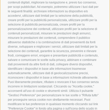
In bici da corsa in Alto
contenuti digitali, migliorare la navigazione e, previo tuo consenso,
Buoni vacanza
Meteo
per scopi pubblicitari. Ad esempio, potremmo utilizzare i tuoi dati per
Adige
Hot Deals
Eventi
le seguenti finalità: archiviare informazioni su dispositivo e/o
Ciclabili in Alto Adige
accedervi, utilizzare dati limitati per la selezione della pubblicità,
Bike & Work
Catalogo
creare profili per la pubblicità personalizzata, utilizzare profili per la
Scuole bike
selezione di pubblicità personalizzata, creare profili per la
Tutti i tour
personalizzazione dei contenuti, utilizzare profili per la selezione di
contenuti personalizzati, misurare le prestazioni degli annunci,
misurare le prestazioni dei contenuti, comprendere il pubblico
attraverso statistiche o la combinazione di dati provenienti da fonti
diverse, sviluppare e migliorare i servizi, utilizzare dati limitati per la
selezione dei contenuti, garantire la sicurezza, prevenire e rilevare
frodi, correggere errori, erogare e presentare pubblicità e contenuto,
salvare e comunicare le scelte sulla privacy, abbinare e combinare
info@bikehotels.it
dati provenienti da altre fonti di dati, collegare diversi dispositivi,
identificare i dispositivi in base alle informazioni trasmesse
automaticamente, utilizzare dati di geolocalizzazione precisi,
riconoscere i dispositivi in base a informazioni richieste attivamente.
ISCRIVITI ALLA NOSTRA NEWSLETTER
Puoi liberamente prestare, rifiutare o revocare il tuo consenso senza
incorrere in limitazioni sostanziali. Cliccando su "Accetta cookie,"
acconsenti all'uso di cookie e strumenti simili. Utilizza il pulsante
"Gestisci Preferenze" per personalizzare le tue scelte o "Rifiuta tutto"
per proseguire senza cookie non strettamente necessari. Puoi
modificare le tue preferenze in qualsiasi momento cliccando sul link
ISCRIVITI ADESSO
"Preferenze Cookie" in fondo alla pagina o sull'icona dello scudo in