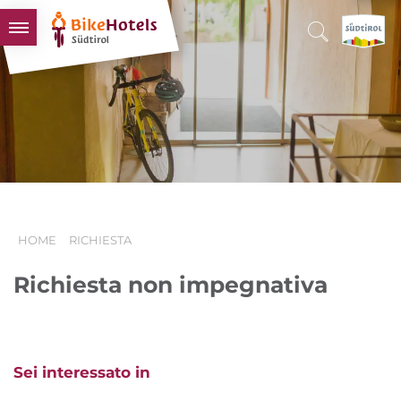
BIKEHOTELS
HOTELS & PACCHETTI
TOUR & TERRITORI
L'ALTO ADIGE & NOI
INFO UTILI
HOME
RICHIESTA
Richiesta non impegnativa
Sei interessato in