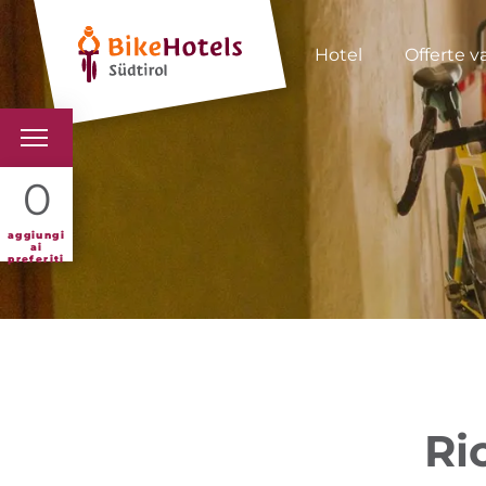
Hotel
Offerte v
BIKEHOTELS
0
HOTELS & PACCHETTI
aggiungi
ai
preferiti
TOUR & TERRITORI
L'ALTO ADIGE & NOI
INFO UTILI
Ri