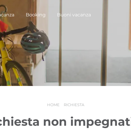
acanza
Booking
Buoni vacanza
HOME
RICHIESTA
chiesta non impegnat