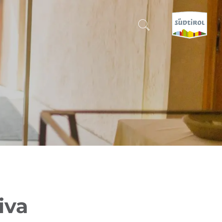
CERCA E PRENOTA
SCOPRI L'ALTO ADIGE
QUANDO?
-
DOVE?
COSA?
iva