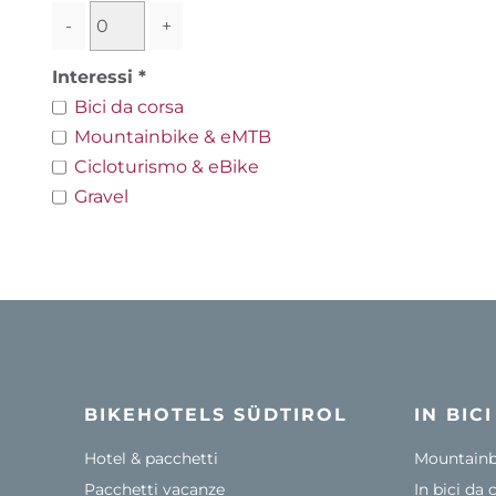
-
+
Interessi
Bici da corsa
Mountainbike & eMTB
Cicloturismo & eBike
Gravel
BIKEHOTELS SÜDTIROL
IN BIC
Hotel & pacchetti
Mountainbi
Pacchetti vacanze
In bici da 