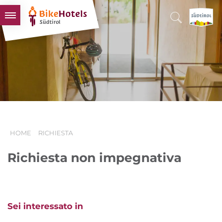
BIKEHOTELS
HOTELS & PACCHETTI
TOUR & TERRITORI
L'ALTO ADIGE & NOI
INFO UTILI
HOME
RICHIESTA
Richiesta non impegnativa
Sei interessato in