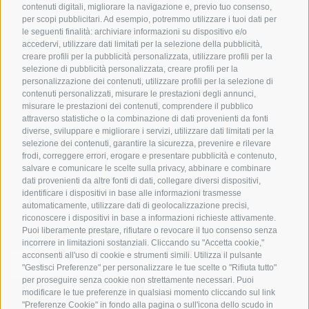
In bici da corsa in Alto
contenuti digitali, migliorare la navigazione e, previo tuo consenso,
Buoni vacanza
Meteo
per scopi pubblicitari. Ad esempio, potremmo utilizzare i tuoi dati per
Adige
Hot Deals
Eventi
le seguenti finalità: archiviare informazioni su dispositivo e/o
Ciclabili in Alto Adige
accedervi, utilizzare dati limitati per la selezione della pubblicità,
Bike & Work
Catalogo
creare profili per la pubblicità personalizzata, utilizzare profili per la
Scuole bike
selezione di pubblicità personalizzata, creare profili per la
Tutti i tour
personalizzazione dei contenuti, utilizzare profili per la selezione di
contenuti personalizzati, misurare le prestazioni degli annunci,
misurare le prestazioni dei contenuti, comprendere il pubblico
attraverso statistiche o la combinazione di dati provenienti da fonti
diverse, sviluppare e migliorare i servizi, utilizzare dati limitati per la
selezione dei contenuti, garantire la sicurezza, prevenire e rilevare
frodi, correggere errori, erogare e presentare pubblicità e contenuto,
salvare e comunicare le scelte sulla privacy, abbinare e combinare
info@bikehotels.it
dati provenienti da altre fonti di dati, collegare diversi dispositivi,
identificare i dispositivi in base alle informazioni trasmesse
automaticamente, utilizzare dati di geolocalizzazione precisi,
riconoscere i dispositivi in base a informazioni richieste attivamente.
ISCRIVITI ALLA NOSTRA NEWSLETTER
Puoi liberamente prestare, rifiutare o revocare il tuo consenso senza
incorrere in limitazioni sostanziali. Cliccando su "Accetta cookie,"
acconsenti all'uso di cookie e strumenti simili. Utilizza il pulsante
"Gestisci Preferenze" per personalizzare le tue scelte o "Rifiuta tutto"
per proseguire senza cookie non strettamente necessari. Puoi
modificare le tue preferenze in qualsiasi momento cliccando sul link
ISCRIVITI ADESSO
"Preferenze Cookie" in fondo alla pagina o sull'icona dello scudo in