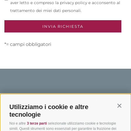
aver letto e compreso la privacy policy e acconsento al
trattamento dei miei dati personali.
*= campi obbligatori
BIKEHOTELS
IN BICI IN ALTO
SERVIZI
Utilizziamo i cookie e altre
SÜDTIROL
ADIGE
INFORM
Contin
tecnologie
Hotel & pacchetti
Mountainbiking in Alto
Contatto
Noi e altre
3 terze parti
selezionate utilizziamo cookie e tecnologie
Adige
Pacchetti vacanze
Come arriv
simili. Questi strumenti sono essenziali per garantire la fruizione dei