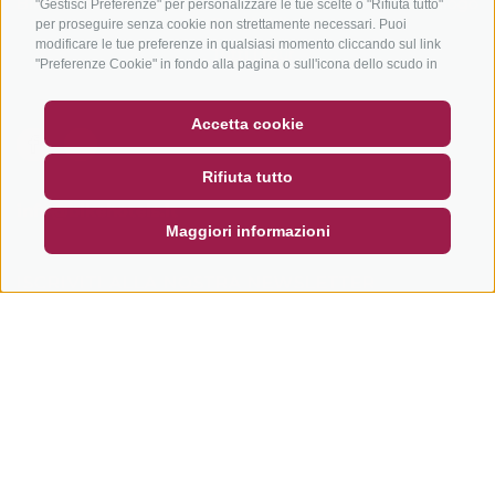
Bike & Work
Catalogo
"Gestisci Preferenze" per personalizzare le tue scelte o "Rifiuta tutto"
Scuole bike
per proseguire senza cookie non strettamente necessari. Puoi
modificare le tue preferenze in qualsiasi momento cliccando sul link
Tutti i tour
"Preferenze Cookie" in fondo alla pagina o sull'icona dello scudo in
basso a sinistra. Le tue preferenze si applicheranno al solo
dispositivo in uso.
BUONO
FAQ - GARANZIA DI QUALITÀ
Accetta cookie
NEWSLETTER
SOCIAL WALL
METEO
Rifiuta tutto
DE
IT
EN
info@bikehotels.it
Maggiori informazioni
ISCRIVITI ALLA NOSTRA NEWSLETTER
ISCRIVITI ADESSO