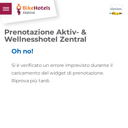
BIKEHOTELS
Prenotazione Aktiv- &
HOTELS & PACCHETTI
Wellnesshotel Zentral
TOUR & TERRITORI
Oh no!
L'ALTO ADIGE & NOI
Si è verificato un errore imprevisto durante il
INFO UTILI
caricamento del widget di prenotazione.
Riprova più tardi.