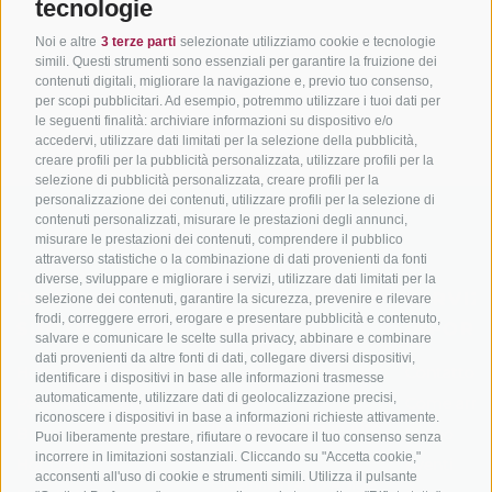
tecnologie
Noi e altre
3 terze parti
selezionate utilizziamo cookie e tecnologie
simili. Questi strumenti sono essenziali per garantire la fruizione dei
contenuti digitali, migliorare la navigazione e, previo tuo consenso,
per scopi pubblicitari. Ad esempio, potremmo utilizzare i tuoi dati per
le seguenti finalità: archiviare informazioni su dispositivo e/o
accedervi, utilizzare dati limitati per la selezione della pubblicità,
creare profili per la pubblicità personalizzata, utilizzare profili per la
selezione di pubblicità personalizzata, creare profili per la
personalizzazione dei contenuti, utilizzare profili per la selezione di
contenuti personalizzati, misurare le prestazioni degli annunci,
misurare le prestazioni dei contenuti, comprendere il pubblico
attraverso statistiche o la combinazione di dati provenienti da fonti
diverse, sviluppare e migliorare i servizi, utilizzare dati limitati per la
BIKEHOTELS
IN BICI IN ALTO
SERVIZI
selezione dei contenuti, garantire la sicurezza, prevenire e rilevare
frodi, correggere errori, erogare e presentare pubblicità e contenuto,
SÜDTIROL
ADIGE
INFORM
salvare e comunicare le scelte sulla privacy, abbinare e combinare
dati provenienti da altre fonti di dati, collegare diversi dispositivi,
Hotel & pacchetti
Mountainbiking in Alto
Contatto
identificare i dispositivi in base alle informazioni trasmesse
Adige
automaticamente, utilizzare dati di geolocalizzazione precisi,
Pacchetti vacanze
Come arriv
riconoscere i dispositivi in base a informazioni richieste attivamente.
In bici da corsa in Alto
Buoni vacanza
Meteo
Puoi liberamente prestare, rifiutare o revocare il tuo consenso senza
Adige
incorrere in limitazioni sostanziali. Cliccando su "Accetta cookie,"
Hot Deals
Eventi
acconsenti all'uso di cookie e strumenti simili. Utilizza il pulsante
Ciclabili in Alto Adige