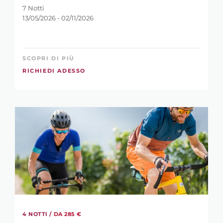
7 Notti
13/05/2026 - 02/11/2026
SCOPRI DI PIÙ
RICHIEDI ADESSO
RAFFINA LA
RICERCA?
PAROLA CHIAVE
4 NOTTI /
DA 285 €