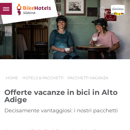
BIKEHOTELS
HOTELS & PACCHETTI
TOUR & TERRITORI
L'ALTO ADIGE & NOI
INFO UTILI
HOME
HOTELS & PACCHETTI
PACCHETTI VACANZA
Offerte vacanze in bici in Alto
Adige
Decisamente vantaggiosi: i nostri pacchetti