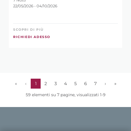
7 Notti
22/05/2026 - 04/10/2026
SCOPRI DI PIÙ
RICHIEDI ADESSO
«
‹
1
2
3
4
5
6
7
›
»
59 elementi su 7 pagine, visualizzati 1-9