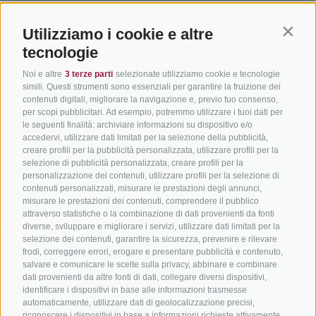
BIKEHOTELS
IN BICI IN ALTO
SERVIZI
Utilizziamo i cookie e altre
SÜDTIROL
ADIGE
INFORM
Contin
tecnologie
Hotel & pacchetti
Mountainbiking in Alto
Contatto
Noi e altre
3 terze parti
selezionate utilizziamo cookie e tecnologie
Adige
Pacchetti vacanze
Come arriv
simili. Questi strumenti sono essenziali per garantire la fruizione dei
In bici da corsa in Alto
contenuti digitali, migliorare la navigazione e, previo tuo consenso,
Buoni vacanza
Meteo
per scopi pubblicitari. Ad esempio, potremmo utilizzare i tuoi dati per
Adige
Hot Deals
Eventi
le seguenti finalità: archiviare informazioni su dispositivo e/o
Ciclabili in Alto Adige
accedervi, utilizzare dati limitati per la selezione della pubblicità,
Bike & Work
Catalogo
creare profili per la pubblicità personalizzata, utilizzare profili per la
Scuole bike
selezione di pubblicità personalizzata, creare profili per la
Tutti i tour
personalizzazione dei contenuti, utilizzare profili per la selezione di
contenuti personalizzati, misurare le prestazioni degli annunci,
misurare le prestazioni dei contenuti, comprendere il pubblico
attraverso statistiche o la combinazione di dati provenienti da fonti
diverse, sviluppare e migliorare i servizi, utilizzare dati limitati per la
selezione dei contenuti, garantire la sicurezza, prevenire e rilevare
frodi, correggere errori, erogare e presentare pubblicità e contenuto,
salvare e comunicare le scelte sulla privacy, abbinare e combinare
info@bikehotels.it
dati provenienti da altre fonti di dati, collegare diversi dispositivi,
identificare i dispositivi in base alle informazioni trasmesse
automaticamente, utilizzare dati di geolocalizzazione precisi,
riconoscere i dispositivi in base a informazioni richieste attivamente.