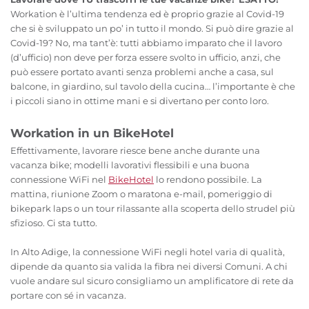
Workation è l’ultima tendenza ed è proprio grazie al Covid-19
che si è sviluppato un po’ in tutto il mondo. Si può dire grazie al
Covid-19? No, ma tant’è: tutti abbiamo imparato che il lavoro
(d’ufficio) non deve per forza essere svolto in ufficio, anzi, che
può essere portato avanti senza problemi anche a casa, sul
balcone, in giardino, sul tavolo della cucina… l’importante è che
i piccoli siano in ottime mani e si divertano per conto loro.
Workation in un BikeHotel
Effettivamente, lavorare riesce bene anche durante una
vacanza bike; modelli lavorativi flessibili e una buona
connessione WiFi nel
BikeHotel
lo rendono possibile. La
mattina, riunione Zoom o maratona e-mail, pomeriggio di
bikepark laps o un tour rilassante alla scoperta dello strudel più
sfizioso. Ci sta tutto.
In Alto Adige, la connessione WiFi negli hotel varia di qualità,
dipende da quanto sia valida la fibra nei diversi Comuni. A chi
vuole andare sul sicuro consigliamo un amplificatore di rete da
portare con sé in vacanza.