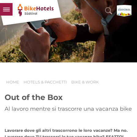
BIKEHOTELS
HOTELS & PACCHETTI
TOUR & TERRITORI
L'ALTO ADIGE & NOI
INFO UTILI
HOME
HOTELS & PACCHETTI
BIKE & WORK
Out of the Box
Al lavoro mentre si trascorre una vacanza bike
Lavorare dove gli altri trascorrono le loro vacanze? Ma no.
Lavorare dove TU trascorri le tue vacanze bike? ESATTO!