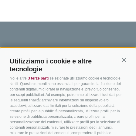
BIKEHOTELS
IN BICI IN ALTO
SERVIZI
Utilizziamo i cookie e altre
SÜDTIROL
ADIGE
INFORM
Contin
tecnologie
Hotel & pacchetti
Mountainbiking in Alto
Contatto
Noi e altre
3 terze parti
selezionate utilizziamo cookie e tecnologie
Adige
Pacchetti vacanze
Come arriv
simili. Questi strumenti sono essenziali per garantire la fruizione dei
In bici da corsa in Alto
contenuti digitali, migliorare la navigazione e, previo tuo consenso,
Buoni vacanza
Meteo
per scopi pubblicitari. Ad esempio, potremmo utilizzare i tuoi dati per
Adige
Hot Deals
Eventi
le seguenti finalità: archiviare informazioni su dispositivo e/o
Ciclabili in Alto Adige
accedervi, utilizzare dati limitati per la selezione della pubblicità,
Bike & Work
Catalogo
creare profili per la pubblicità personalizzata, utilizzare profili per la
Scuole bike
selezione di pubblicità personalizzata, creare profili per la
Tutti i tour
personalizzazione dei contenuti, utilizzare profili per la selezione di
contenuti personalizzati, misurare le prestazioni degli annunci,
misurare le prestazioni dei contenuti, comprendere il pubblico