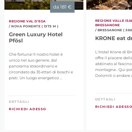
da
181 €
REGIONE VALLE ISA
REGIONE VAL D'EGA
BRESSANONE
/ NOVA PONENTE ( 1375 M )
/ BRESSANONE ( 560
Green Luxury Hotel
KRONE eat dr
Pfösl
L'Hotel Krone di B
Che fortuna! Il nostro hotel è
offre il piacere dell
unico nel suo genere, dal
abbinato al fascino
panorama straordinario e
montagna . Qui pot
circondato da 35 ettari di boschi e
Dolomiti o andare a 
prati. Un luogo energetico ...
DETTAGLI
DETTAGLI
RICHIEDI ADESS
RICHIEDI ADESSO