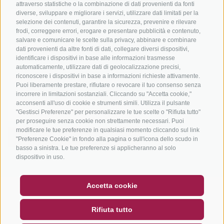
attraverso statistiche o la combinazione di dati provenienti da fonti
diverse, sviluppare e migliorare i servizi, utilizzare dati limitati per la
selezione dei contenuti, garantire la sicurezza, prevenire e rilevare
frodi, correggere errori, erogare e presentare pubblicità e contenuto,
salvare e comunicare le scelte sulla privacy, abbinare e combinare
info@bikehotels.it
dati provenienti da altre fonti di dati, collegare diversi dispositivi,
identificare i dispositivi in base alle informazioni trasmesse
automaticamente, utilizzare dati di geolocalizzazione precisi,
riconoscere i dispositivi in base a informazioni richieste attivamente.
ISCRIVITI ALLA NOSTRA NEWSLETTER
Puoi liberamente prestare, rifiutare o revocare il tuo consenso senza
incorrere in limitazioni sostanziali. Cliccando su "Accetta cookie,"
acconsenti all'uso di cookie e strumenti simili. Utilizza il pulsante
"Gestisci Preferenze" per personalizzare le tue scelte o "Rifiuta tutto"
per proseguire senza cookie non strettamente necessari. Puoi
modificare le tue preferenze in qualsiasi momento cliccando sul link
ISCRIVITI ADESSO
"Preferenze Cookie" in fondo alla pagina o sull'icona dello scudo in
basso a sinistra. Le tue preferenze si applicheranno al solo
dispositivo in uso.
BUONO
FAQ - GARANZIA DI QUALITÀ
Accetta cookie
CREDITS
|
MAPPA DEL SITO
|
COOKIE POLICY
|
PRIVACY
|
NEWSLETTER
SOCIAL WALL
METEO
Rifiuta tutto
PREFERENZE COOKIES
DE
IT
EN