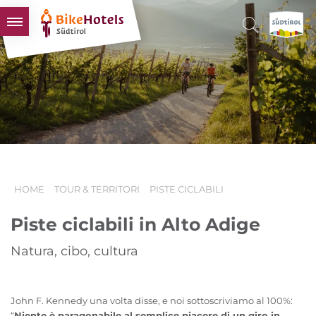
BIKEHOTELS
HOTELS & PACCHETTI
TOUR & TERRITORI
L'ALTO ADIGE & NOI
INFO UTILI
HOME
TOUR & TERRITORI
PISTE CICLABILI
Piste ciclabili in Alto Adige
Natura, cibo, cultura
John F. Kennedy una volta disse, e noi sottoscriviamo al 100%:
“
Niente è paragonabile al semplice piacere di un giro in