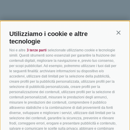
BIKEHOTELS
IN BICI IN ALTO
SERVIZI
Utilizziamo i cookie e altre
SÜDTIROL
ADIGE
INFORM
Contin
tecnologie
Hotel & pacchetti
Mountainbiking in Alto
Contatto
Noi e altre
3 terze parti
selezionate utilizziamo cookie e tecnologie
Adige
Pacchetti vacanze
Come arriv
simili. Questi strumenti sono essenziali per garantire la fruizione dei
In bici da corsa in Alto
contenuti digitali, migliorare la navigazione e, previo tuo consenso,
Buoni vacanza
Meteo
per scopi pubblicitari. Ad esempio, potremmo utilizzare i tuoi dati per
Adige
Hot Deals
Eventi
le seguenti finalità: archiviare informazioni su dispositivo e/o
Ciclabili in Alto Adige
accedervi, utilizzare dati limitati per la selezione della pubblicità,
Bike & Work
Catalogo
creare profili per la pubblicità personalizzata, utilizzare profili per la
Scuole bike
selezione di pubblicità personalizzata, creare profili per la
Tutti i tour
personalizzazione dei contenuti, utilizzare profili per la selezione di
contenuti personalizzati, misurare le prestazioni degli annunci,
misurare le prestazioni dei contenuti, comprendere il pubblico
attraverso statistiche o la combinazione di dati provenienti da fonti
diverse, sviluppare e migliorare i servizi, utilizzare dati limitati per la
selezione dei contenuti, garantire la sicurezza, prevenire e rilevare
frodi, correggere errori, erogare e presentare pubblicità e contenuto,
salvare e comunicare le scelte sulla privacy, abbinare e combinare