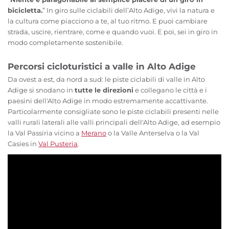
bicicletta.
” In giro sulle ciclabili dell’Alto Adige, vivi la natura e
la cultura come piacciono a te, al tuo ritmo. E puoi cambiare
strada, uscire, rientrare, come e quando vuoi. E poi, sei in giro in
modo completamente sostenibile.
Percorsi cicloturistici a valle in Alto Adige
Da ovest a est, da nord a sud: le piste ciclabili di valle in Alto
Adige si snodano in
tutte le direzioni
e collegano le città e i
paesini dell'Alto Adige in modo estremamente accattivante.
Particolarmente consigliate sono le piste ciclabili presenti nelle
valli rurali laterali alle valli principali dell'Alto Adige, ad esempio
la Val Passiria vicino a
Merano
o la Valle Anterselva o la Val
Casies in
Val Pusteria
.