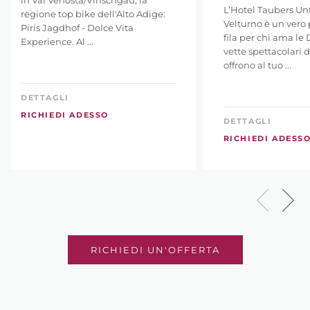
in Val Venosta/Vinschgau, la
L’Hotel Taubers Unt
regione top bike dell'Alto Adige:
Velturno è un vero 
Piris Jagdhof - Dolce Vita
fila per chi ama le 
Experience. Al ...
vette spettacolari d
offrono al tuo ...
DETTAGLI
RICHIEDI ADESSO
DETTAGLI
RICHIEDI ADESS
RICHIEDI UN'OFFERTA