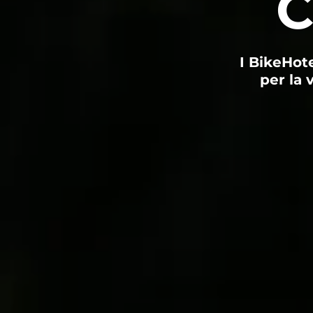
C
I BikeHote
per la 