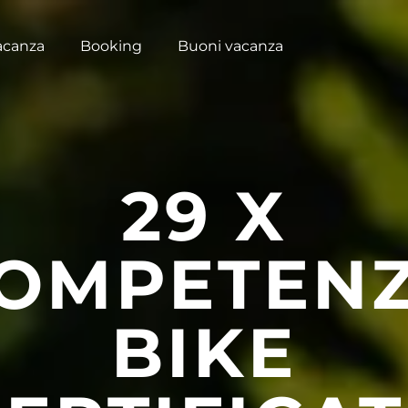
acanza
Booking
Buoni vacanza
29 X
OMPETEN
BIKE