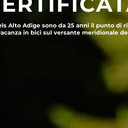
ERTIFICA
ls Alto Adige sono da 25 anni il punto di 
vacanza in bici sul versante meridionale del