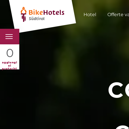
Hotel
Offerte v
BIKEHOTELS
0
HOTELS & PACCHETTI
aggiungi
ai
preferiti
TOUR & TERRITORI
C
L'ALTO ADIGE & NOI
INFO UTILI