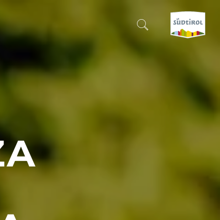
CERCA E PRENOTA
SCOPRI L'ALTO ADIGE
QUANDO?
-
ZA
DOVE?
COSA?