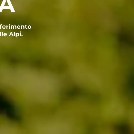
TA
TROVA BIKEHOTEL
PACCHETTI VACANZE
riferimento
le Alpi.