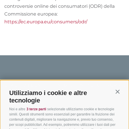
controversie online dei consumatori (ODR) della
Commissione europea:
https://ec.europa.eu/consumers/odr/
BIKEHOTELS
IN BICI IN ALTO
SERVIZI
Utilizziamo i cookie e altre
SÜDTIROL
ADIGE
INFORM
Contin
tecnologie
Hotel & pacchetti
Mountainbiking in Alto
Contatto
Noi e altre
3 terze parti
selezionate utilizziamo cookie e tecnologie
Adige
Pacchetti vacanze
Come arriv
simili. Questi strumenti sono essenziali per garantire la fruizione dei
In bici da corsa in Alto
contenuti digitali, migliorare la navigazione e, previo tuo consenso,
Buoni vacanza
Meteo
per scopi pubblicitari. Ad esempio, potremmo utilizzare i tuoi dati per
Adige
Hot Deals
Eventi