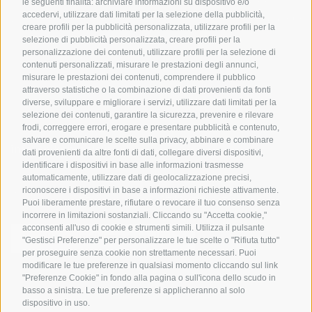
le seguenti finalità: archiviare informazioni su dispositivo e/o
Ciclabili in Alto Adige
accedervi, utilizzare dati limitati per la selezione della pubblicità,
Bike & Work
Catalogo
creare profili per la pubblicità personalizzata, utilizzare profili per la
Scuole bike
selezione di pubblicità personalizzata, creare profili per la
Tutti i tour
personalizzazione dei contenuti, utilizzare profili per la selezione di
contenuti personalizzati, misurare le prestazioni degli annunci,
misurare le prestazioni dei contenuti, comprendere il pubblico
attraverso statistiche o la combinazione di dati provenienti da fonti
diverse, sviluppare e migliorare i servizi, utilizzare dati limitati per la
selezione dei contenuti, garantire la sicurezza, prevenire e rilevare
frodi, correggere errori, erogare e presentare pubblicità e contenuto,
salvare e comunicare le scelte sulla privacy, abbinare e combinare
info@bikehotels.it
dati provenienti da altre fonti di dati, collegare diversi dispositivi,
identificare i dispositivi in base alle informazioni trasmesse
automaticamente, utilizzare dati di geolocalizzazione precisi,
riconoscere i dispositivi in base a informazioni richieste attivamente.
ISCRIVITI ALLA NOSTRA NEWSLETTER
Puoi liberamente prestare, rifiutare o revocare il tuo consenso senza
incorrere in limitazioni sostanziali. Cliccando su "Accetta cookie,"
acconsenti all'uso di cookie e strumenti simili. Utilizza il pulsante
"Gestisci Preferenze" per personalizzare le tue scelte o "Rifiuta tutto"
per proseguire senza cookie non strettamente necessari. Puoi
modificare le tue preferenze in qualsiasi momento cliccando sul link
ISCRIVITI ADESSO
"Preferenze Cookie" in fondo alla pagina o sull'icona dello scudo in
basso a sinistra. Le tue preferenze si applicheranno al solo
dispositivo in uso.