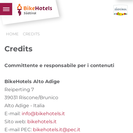
BIKEHOTELS
HOME
CREDITS
HOTELS & PACCHETTI
Credits
TOUR & TERRITORI
L'ALTO ADIGE & NOI
Committente e responsabile per i contenuti
INFO UTILI
BikeHotels Alto Adige
Reiperting 7
39031 Riscone/Brunico
Alto Adige - Italia
E-mail:
info@bikehotels.it
Sito web:
bikehotels.it
E-mail PEC:
bikehotels.it@pec.it