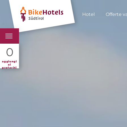
Hotel
Offerte v
BIKEHOTELS
0
HOTELS & PACCHETTI
aggiungi
ai
preferiti
TOUR & TERRITORI
L'ALTO ADIGE & NOI
INFO UTILI