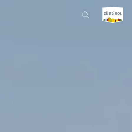
CERCA E PRENOTA
SCOPRI L'ALTO ADIGE
E
QUANDO?
-
DOVE?
COSA?