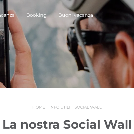
acanza
Booking
Buoni vacanza
HOME
INFO UTILI
SOCIAL WALL
La nostra Social Wall