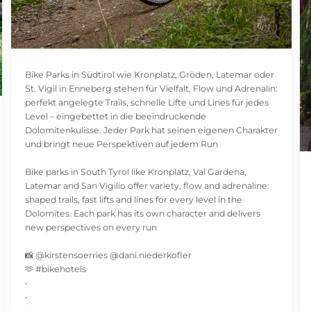
Bike Parks in Südtirol wie Kronplatz, Gröden, Latemar oder
St. Vigil in Enneberg stehen für Vielfalt, Flow und Adrenalin:
perfekt angelegte Trails, schnelle Lifte und Lines für jedes
Level – eingebettet in die beeindruckende
Dolomitenkulisse. Jeder Park hat seinen eigenen Charakter
und bringt neue Perspektiven auf jedem Run
Bike parks in South Tyrol like Kronplatz, Val Gardena,
Latemar and San Vigilio offer variety, flow and adrenaline:
shaped trails, fast lifts and lines for every level in the
Dolomites. Each park has its own character and delivers
new perspectives on every run
📸 @kirstensoerries @dani.niederkofler
🫶 #bikehotels
•
•
•