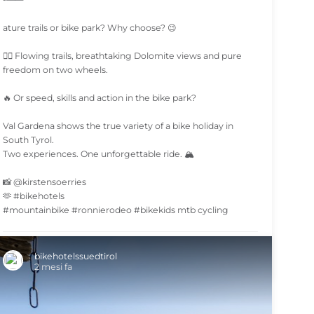
ature trails or bike park? Why choose? 😉
🚵‍♀️ Flowing trails, breathtaking Dolomite views and pure
freedom on two wheels.
🔥 Or speed, skills and action in the bike park?
Val Gardena shows the true variety of a bike holiday in
South Tyrol.
Two experiences. One unforgettable ride. 🏔️
📸 @kirstensoerries
🫶 #bikehotels
#mountainbike #ronnierodeo #bikekids mtb cycling
SHARE
bikehotelssuedtirol
2 mesi fa