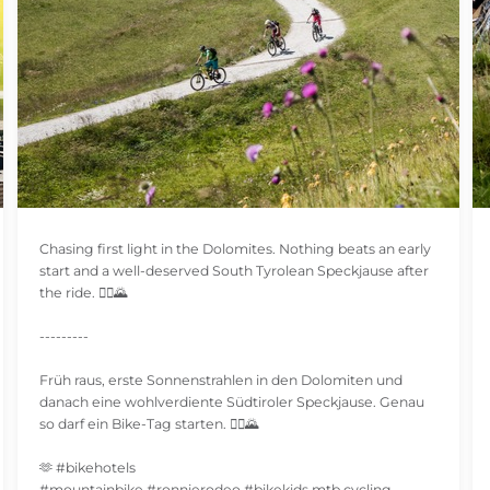
Chasing first light in the Dolomites. Nothing beats an early
start and a well-deserved South Tyrolean Speckjause after
the ride. 🚵‍♂️🌄
---------
Früh raus, erste Sonnenstrahlen in den Dolomiten und
danach eine wohlverdiente Südtiroler Speckjause. Genau
so darf ein Bike-Tag starten. 🚵‍♂️🌄
🫶 #bikehotels
#mountainbike #ronnierodeo #bikekids mtb cycling