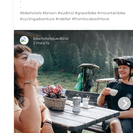
•
•
#bikehotels #brixen #südtirol #gravelbike #mountainbike
#cyclingadventure #ridefair #fromlocalswithlove
SHARE
bikehotelssuedtirol
2 mesi fa