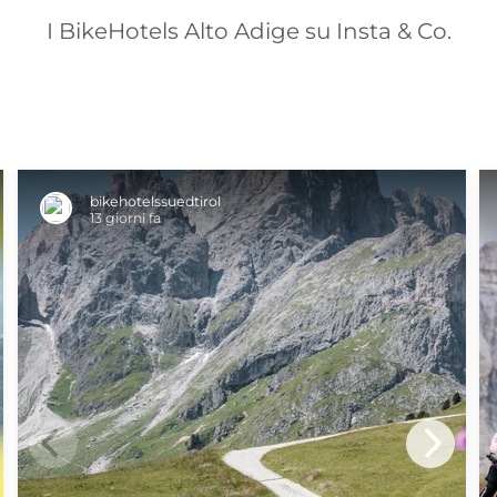
I BikeHotels Alto Adige su Insta & Co.
bikehotelssuedtirol
13 giorni fa