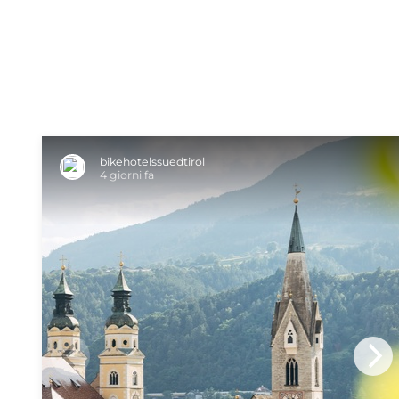
bikehotelssuedtirol
4 giorni fa