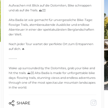
Aufwachen mit Blick auf die Dolomiten, Bike schnappen
und ab auf die Trails. ⛰️🚵‍♀️
Alta Badia ist wie gemacht für unvergessliche Bike-Tage:
flowige Trails, atemberaubende Ausblicke und endlose
Abenteuer in einer der spektakulärsten Berglandschaften
der Welt.
Nach jeder Tour wartet der perfekte Ort zum Entspannen
auf dich. 🔥
-------
Wake up surrounded by the Dolomites, grab your bike and
hit the trails. ⛰️🚵‍♀️ Alta Badia is made for unforgettable bike
days: flowing trails, stunning views and endless adventures
through one of the most spectacular mountain landscapes
in the world.
SHARE