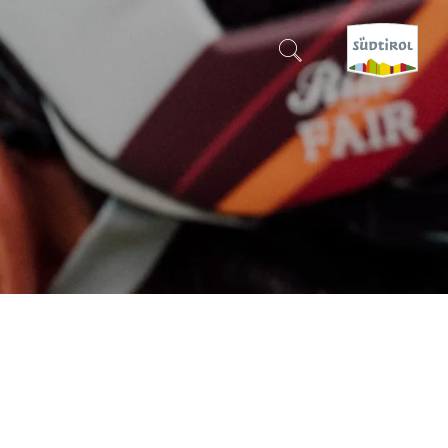
CERCA E PRENOTA
SCOPRI L'ALTO ADIGE
QUANDO?
-
DOVE?
COSA?