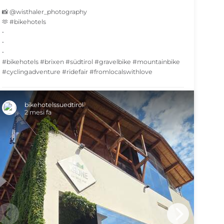
📸 @wisthaler_photography
SHARE
🫶 #bikehotels
•
•
•
#bikehotels #brixen #südtirol #gravelbike #mountainbike
#cyclingadventure #ridefair #fromlocalswithlove
SHARE
bikehotelssuedtirol
2 mesi fa