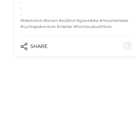
•
•
•
#bikehotels #brixen #südtirol #gravelbike #mountainbike
#cyclingadventure #ridefair #fromlocalswithlove
SHARE