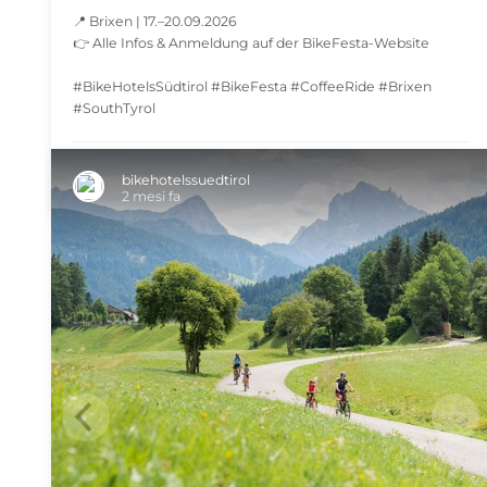
📍 Brixen | 17.–20.09.2026
👉 Alle Infos & Anmeldung auf der BikeFesta-Website
#BikeHotelsSüdtirol #BikeFesta #CoffeeRide #Brixen
#SouthTyrol
SHARE
bikehotelssuedtirol
2 mesi fa