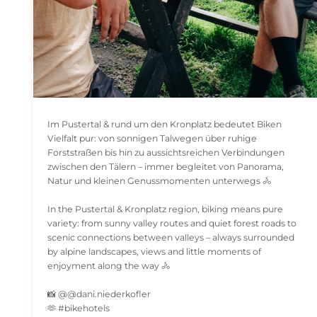
Im Pustertal & rund um den Kronplatz bedeutet Biken
Vielfalt pur: von sonnigen Talwegen über ruhige
Forststraßen bis hin zu aussichtsreichen Verbindungen
zwischen den Tälern – immer begleitet von Panorama,
Natur und kleinen Genussmomenten unterwegs 🚴
In the Pustertal & Kronplatz region, biking means pure
variety: from sunny valley routes and quiet forest roads to
scenic connections between valleys – always surrounded
by alpine landscapes, views and little moments of
enjoyment along the way 🚴
📸 @@dani.niederkofler
🫶 #bikehotels