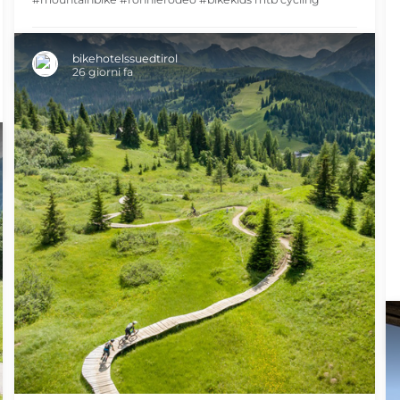
SHARE
bikehotelssuedtirol
26 giorni fa