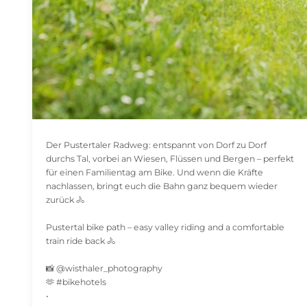
Der Pustertaler Radweg: entspannt von Dorf zu Dorf
durchs Tal, vorbei an Wiesen, Flüssen und Bergen – perfekt
für einen Familientag am Bike. Und wenn die Kräfte
nachlassen, bringt euch die Bahn ganz bequem wieder
zurück 🚴
Pustertal bike path – easy valley riding and a comfortable
train ride back 🚴
📸 @wisthaler_photography
🫶 #bikehotels
•