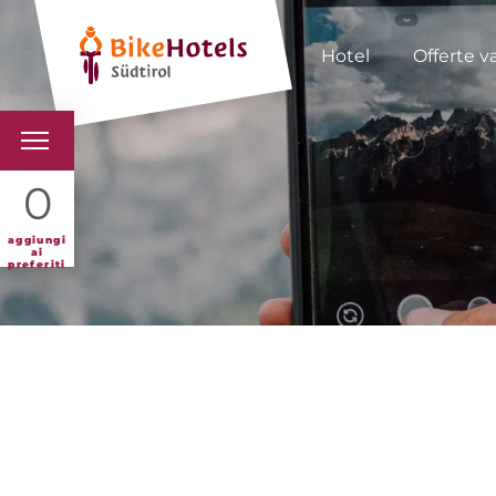
Hotel
Offerte v
BIKEHOTELS
0
HOTELS & PACCHETTI
aggiungi
ai
preferiti
TOUR & TERRITORI
L'ALTO ADIGE & NOI
INFO UTILI