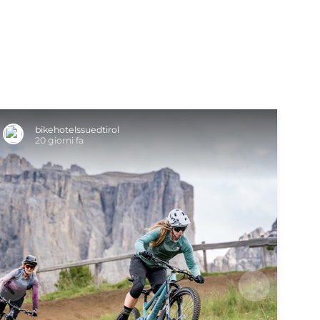
TROVA BIKEHOTEL
PACCHETTI VACANZE
bikehotelssuedtirol
20 giorni fa