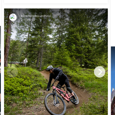
bikehotelssuedtirol
2 mesi fa