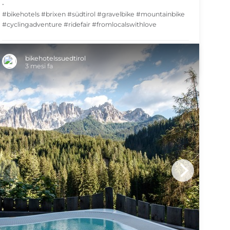
•
#bikehotels #brixen #südtirol #gravelbike #mountainbike
#cyclingadventure #ridefair #fromlocalswithlove
SHARE
bikehotelssuedtirol
3 mesi fa