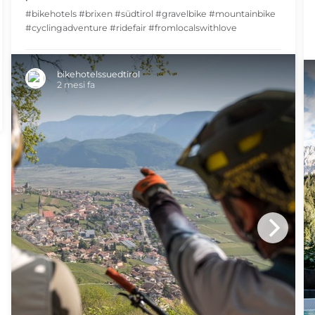
#bikehotels #brixen #südtirol #gravelbike #mountainbike
#cyclingadventure #ridefair #fromlocalswithlove
SHARE
bikehotelssuedtirol
2 mesi fa