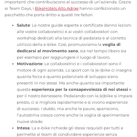
importanti che contribuiscono al successo di un’azienda. Grazie
ai Team Days, i
BikeHotels Alto Adige
hanno confezionato un
pacchetto che porta dritto a questi tre fattori.
Salute
: Le nostre guide esperte e certificate danno lezioni
alle vostre collaboratrici e ai vostri collaboratori con
workshop dedicati alla tecnica di pedalata e al corretto
utilizzo della e-bike. Così, promuoviamo la
voglia di
dedicarsi al movimento sano
, sia nel tempo libero sia
per esempio per raggiungere il luogo di lavoro.
Motivazione
: Le collaboratrici e i collaboratori sono il
motore di ogni azienda. Lo sport con la (e-)bike ci insegna
quanta forza e quanto potenziale di sviluppo siano
presenti in noi stessi. Ma anche quanto sia importante
questa
esperienza per la consapevolezza di noi stessi
e
per il nostro benessere. Pedalando con la (e)bike si impara
presto, ci si migliora rapidamente e si vivono esperienze
di successo. I dubbi, ma anche le paure, spariscono,
l’autostima cresce come anche la voglia di sperimentare
nuove strade.
Intesa
: La e-bike richiede gli stessi requisiti per tutti e
permette al team di condividere esperienze senza