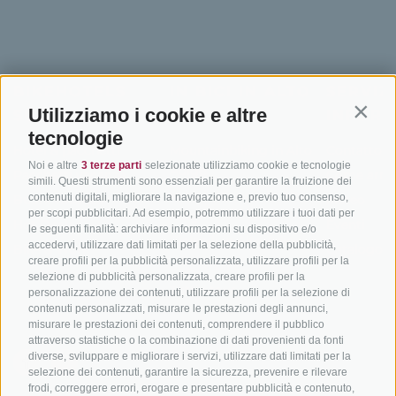
BIKEHOTELS
IN BICI IN ALTO
SERVIZI
Utilizziamo i cookie e altre
SÜDTIROL
ADIGE
INFORM
Contin
tecnologie
Hotel & pacchetti
Mountainbiking in Alto
Contatto
Noi e altre
3 terze parti
selezionate utilizziamo cookie e tecnologie
Adige
Pacchetti vacanze
Come arriv
simili. Questi strumenti sono essenziali per garantire la fruizione dei
In bici da corsa in Alto
contenuti digitali, migliorare la navigazione e, previo tuo consenso,
Buoni vacanza
Meteo
per scopi pubblicitari. Ad esempio, potremmo utilizzare i tuoi dati per
Adige
Hot Deals
Eventi
le seguenti finalità: archiviare informazioni su dispositivo e/o
Ciclabili in Alto Adige
accedervi, utilizzare dati limitati per la selezione della pubblicità,
Bike & Work
Catalogo
creare profili per la pubblicità personalizzata, utilizzare profili per la
Scuole bike
selezione di pubblicità personalizzata, creare profili per la
Tutti i tour
personalizzazione dei contenuti, utilizzare profili per la selezione di
contenuti personalizzati, misurare le prestazioni degli annunci,
misurare le prestazioni dei contenuti, comprendere il pubblico
attraverso statistiche o la combinazione di dati provenienti da fonti
diverse, sviluppare e migliorare i servizi, utilizzare dati limitati per la
selezione dei contenuti, garantire la sicurezza, prevenire e rilevare
frodi, correggere errori, erogare e presentare pubblicità e contenuto,