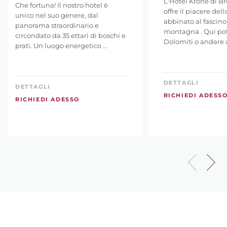
L'Hotel Krone di B
Che fortuna! Il nostro hotel è
offre il piacere dell
unico nel suo genere, dal
abbinato al fascino
panorama straordinario e
montagna . Qui pot
circondato da 35 ettari di boschi e
Dolomiti o andare a 
prati. Un luogo energetico ...
DETTAGLI
DETTAGLI
RICHIEDI ADESS
RICHIEDI ADESSO