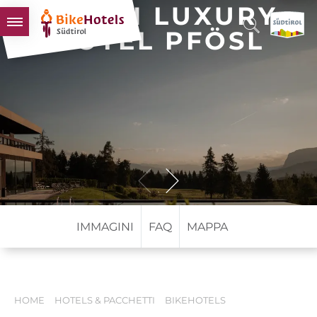
GREEN LUXURY
HOTEL PFÖSL
BIKEHOTELS
HOTELS & PACCHETTI
TOUR & TERRITORI
L'ALTO ADIGE & NOI
INFO UTILI
IMMAGINI
FAQ
MAPPA
HOME
HOTELS & PACCHETTI
BIKEHOTELS