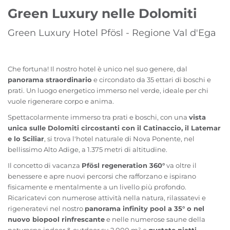
Green Luxury nelle Dolomiti
Green Luxury Hotel Pfösl - Regione Val d'Ega
Che fortuna! Il nostro hotel è unico nel suo genere, dal
panorama straordinario
e circondato da 35 ettari di boschi e
prati. Un luogo energetico immerso nel verde, ideale per chi
vuole rigenerare corpo e anima.
Spettacolarmente immerso tra prati e boschi, con una
vista
unica sulle Dolomiti circostanti con il Catinaccio, il Latemar
e lo Sciliar
, si trova l'hotel naturale di Nova Ponente, nel
bellissimo Alto Adige, a 1.375 metri di altitudine.
Il concetto di vacanza
Pfösl regeneration 360°
va oltre il
benessere e apre nuovi percorsi che rafforzano e ispirano
fisicamente e mentalmente a un livello più profondo.
Ricaricatevi con numerose attività nella natura, rilassatevi e
rigeneratevi nel nostro
panorama infinity pool a 35° o nel
nuovo biopool rinfrescante
e nelle numerose saune della
naturaspa indoor & outdoor su 2.000 m² e
gustate piatti