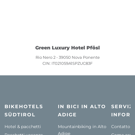
Green Luxury Hotel Pfösl
Rio Nero 2 - 39050 Nova Ponente
CIN: IT021059A1SPZUC83F
BIKEHOTELS
IN BICI IN ALTO
SERVIZI
SÜDTIROL
ADIGE
INFORM
Hotel & pacchetti
Mountainbiking in Alto
Contatto
Adige