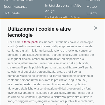
Pacchetti vacanze
Come arriv
In bici da corsa in Alto
Buoni vacanza
Meteo
Adige
Hot Deals
Eventi
Ciclabili in Alto Adige
Bike & Work
Catalogo
Scuole bike
Utilizziamo i cookie e altre
Contin
Tutti i tour
tecnologie
Noi e altre
3 terze parti
selezionate utilizziamo cookie e tecnologie
simili. Questi strumenti sono essenziali per garantire la fruizione dei
contenuti digitali, migliorare la navigazione e, previo tuo consenso,
per scopi pubblicitari. Ad esempio, potremmo utilizzare i tuoi dati per
le seguenti finalità: archiviare informazioni su dispositivo e/o
info@bikehotels.it
accedervi, utilizzare dati limitati per la selezione della pubblicità,
creare profili per la pubblicità personalizzata, utilizzare profili per la
selezione di pubblicità personalizzata, creare profili per la
personalizzazione dei contenuti, utilizzare profili per la selezione di
ISCRIVITI ALLA NOSTRA NEWSLETTER
contenuti personalizzati, misurare le prestazioni degli annunci,
misurare le prestazioni dei contenuti, comprendere il pubblico
attraverso statistiche o la combinazione di dati provenienti da fonti
diverse, sviluppare e migliorare i servizi, utilizzare dati limitati per la
selezione dei contenuti, garantire la sicurezza, prevenire e rilevare
frodi, correggere errori, erogare e presentare pubblicità e contenuto,