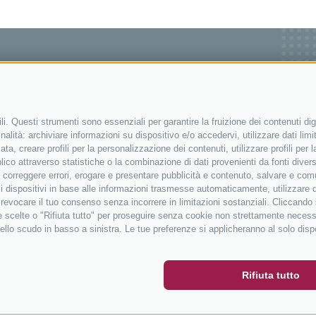
I IN ALTO ADIGE
SERVIZI & INFORMAZ
i. Questi strumenti sono essenziali per garantire la fruizione dei contenuti dig
king in Alto Adige
Contatto
alità: archiviare informazioni su dispositivo e/o accedervi, utilizzare dati limita
corsa in Alto Adige
Come arrivare
zata, creare profili per la personalizzazione dei contenuti, utilizzare profili per
co attraverso statistiche o la combinazione di dati provenienti da fonti diverse, 
n Alto Adige
Meteo
i, correggere errori, erogare e presentare pubblicità e contenuto, salvare e co
e
Eventi
are i dispositivi in base alle informazioni trasmesse automaticamente, utilizzare 
o revocare il tuo consenso senza incorrere in limitazioni sostanziali. Cliccando
r
Catalogo
tue scelte o "Rifiuta tutto" per proseguire senza cookie non strettamente neces
ER
SOCIAL WALL
METEO
ello scudo in basso a sinistra. Le tue preferenze si applicheranno al solo disp
@bikehotels.it
Rifiuta tutto