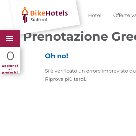
Hotel
Offerte v
Prenotazione Gree
BIKEHOTELS
0
Oh no!
HOTELS & PACCHETTI
aggiungi
ai
Si è verificato un errore imprevisto d
preferiti
Riprova più tardi.
TOUR & TERRITORI
L'ALTO ADIGE & NOI
INFO UTILI