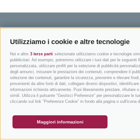
Utilizziamo i cookie e altre tecnologie
BIKEHOTELS SÜDTIROL
IN BIC
Noi e altre
3 terze parti
selezionate utilizziamo cookie e tecnologie simil
Hotel & pacchetti
Mountainbi
pubblicitari. Ad esempio, potremmo utilizzare i tuoi dati per le seguenti fin
Pacchetti vacanze
In bici da 
personalizzata, utilizzare profili per la selezione di pubblicità personaliz
degli annunci, misurare le prestazioni dei contenuti, comprendere il pubbli
Buoni vacanza
Ciclabili i
selezione dei contenuti, garantire la sicurezza, prevenire e rilevare frod
Hot Deals
Scuole bik
provenienti da altre fonti di dati, collegare diversi dispositivi, identific
informazioni richieste attivamente. Puoi liberamente prestare, rifiutare 
Bike & Work
Tutti i tou
simili. Utilizza il pulsante "Gestisci Preferenze" per personalizzare le 
BUONO
FAQ - GARANZIA DI QUALITÀ
NEWSLETT
cliccando sul link "Preferenze Cookie" in fondo alla pagina o sull'icona d
info
Maggiori informazioni