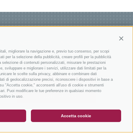
Contin
ISCRIVITI ALLA NOSTRA
IONI
NEWSLETTER
itali, migliorare la navigazione e, previo tuo consenso, per scopi
ti per la selezione della pubblicità, creare profili per la pubblicità
 la selezione di contenuti personalizzati, misurare le prestazioni
sviluppare e migliorare i servizi, utilizzare dati limitati per la
municare le scelte sulla privacy, abbinare e combinare dati
dati di geolocalizzazione precisi, riconoscere i dispositivi in base a
 su "Accetta cookie," acconsenti all'uso di cookie e strumenti
sari. Puoi modificare le tue preferenze in qualsiasi momento
DE
IT
EN
ositivo in uso.
ISCRIVITI ADESSO
Accetta cookie