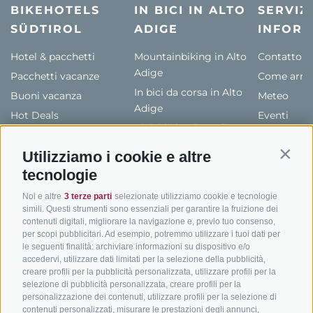
BIKEHOTELS
IN BICI IN ALTO
SERVIZI
SÜDTIROL
ADIGE
INFORM
Hotel & pacchetti
Mountainbiking in Alto
Contatto
Adige
Pacchetti vacanze
Come arriv
In bici da corsa in Alto
Buoni vacanza
Meteo
Adige
Hot Deals
Eventi
Ciclabili in Alto Adige
Bike & Work
Catalogo
Scuole bike
Utilizziamo i cookie e altre
Contin
Tutti i tour
tecnologie
Noi e altre
3 terze parti
selezionate utilizziamo cookie e tecnologie
simili. Questi strumenti sono essenziali per garantire la fruizione dei
contenuti digitali, migliorare la navigazione e, previo tuo consenso,
per scopi pubblicitari. Ad esempio, potremmo utilizzare i tuoi dati per
le seguenti finalità: archiviare informazioni su dispositivo e/o
accedervi, utilizzare dati limitati per la selezione della pubblicità,
info@bikehotels.it
creare profili per la pubblicità personalizzata, utilizzare profili per la
selezione di pubblicità personalizzata, creare profili per la
personalizzazione dei contenuti, utilizzare profili per la selezione di
ISCRIVITI ALLA NOSTRA NEWSLETTER
contenuti personalizzati, misurare le prestazioni degli annunci,