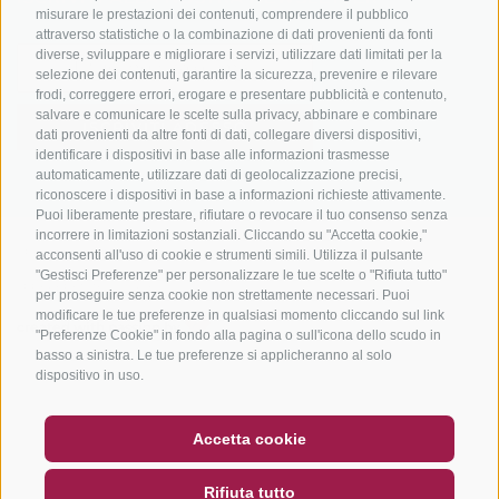
misurare le prestazioni dei contenuti, comprendere il pubblico
attraverso statistiche o la combinazione di dati provenienti da fonti
diverse, sviluppare e migliorare i servizi, utilizzare dati limitati per la
selezione dei contenuti, garantire la sicurezza, prevenire e rilevare
frodi, correggere errori, erogare e presentare pubblicità e contenuto,
salvare e comunicare le scelte sulla privacy, abbinare e combinare
ISCRIVITI ADESSO
dati provenienti da altre fonti di dati, collegare diversi dispositivi,
identificare i dispositivi in base alle informazioni trasmesse
automaticamente, utilizzare dati di geolocalizzazione precisi,
riconoscere i dispositivi in base a informazioni richieste attivamente.
Puoi liberamente prestare, rifiutare o revocare il tuo consenso senza
incorrere in limitazioni sostanziali. Cliccando su "Accetta cookie,"
CREDITS
|
MAPPA DEL SITO
|
COOKIE POLICY
|
PRIVACY
|
acconsenti all'uso di cookie e strumenti simili. Utilizza il pulsante
"Gestisci Preferenze" per personalizzare le tue scelte o "Rifiuta tutto"
PREFERENZE COOKIES
per proseguire senza cookie non strettamente necessari. Puoi
modificare le tue preferenze in qualsiasi momento cliccando sul link
created with passion by
"Preferenze Cookie" in fondo alla pagina o sull'icona dello scudo in
basso a sinistra. Le tue preferenze si applicheranno al solo
dispositivo in uso.
BUONO
FAQ - GARANZIA DI QUALITÀ
Accetta cookie
NEWSLETTER
SOCIAL WALL
METEO
Rifiuta tutto