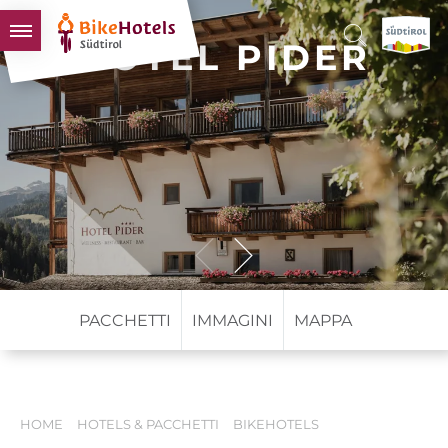
HOTEL PIDER
BIKEHOTELS
HOTELS & PACCHETTI
TOUR & TERRITORI
L'ALTO ADIGE & NOI
INFO UTILI
PACCHETTI
IMMAGINI
MAPPA
HOME
HOTELS & PACCHETTI
BIKEHOTELS