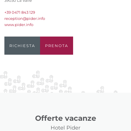
39030 La Valle
+39 0471 843 129
reception@pider.info
www.pider.info
RICHIESTA
PRENOTA
Offerte vacanze
Hotel Pider