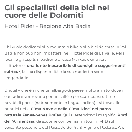
Gli specialilsti della bici nel
cuore delle Dolomiti
Hotel Pider - Regione Alta Badia
Chi vuole dedicarsi alla mountain bike o alla bici da corsa in Val
Badia non può non imbattersi nell’Hotel Pider di La Valle. Per i
locali e gli ospiti, il padrone di casa Markus è una vera
istituzione,
una fonte inesauribile di consigli e suggerimenti
sui tour
, la sua disponibilità e la sua modestia sono
leggendarie.
L’hotel – che è anche un albergo di paese molto amato, dove i
contadini si ritrovano per un caffè e per scambiarsi ultime
novità di paese (naturalmente in lingua ladina) – si trova alle
pendici della
Cima Nove e della Cima Dieci nel parco
naturale Fanes-Senes Braies
. Qui si estendono i magnifici
Prati
dell’Armentara
, da scoprire con bellissimi tour in MTB sul
versante posteriore del Passo Ju de Rit, S. Vigilio e Pederü... Ah,