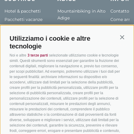
Hotel & pacchetti
Mountainbiking in Alto
Contatto
Adige
Pacchetti vacanze
Come arriv
In bici da corsa in Alto
Buoni vacanza
Meteo
Adige
Hot Deals
Eventi
Utilizziamo i cookie e altre
Contin
Ciclabili in Alto Adige
Bike & Work
Catalogo
tecnologie
Scuole bike
Noi e altre
3 terze parti
selezionate utilizziamo cookie e tecnologie
Tutti i tour
simili. Questi strumenti sono essenziali per garantire la fruizione dei
contenuti digitali, migliorare la navigazione e, previo tuo consenso,
per scopi pubblicitari. Ad esempio, potremmo utilizzare i tuoi dati per
le seguenti finalità: archiviare informazioni su dispositivo e/o
accedervi, utilizzare dati limitati per la selezione della pubblicità,
creare profili per la pubblicità personalizzata, utilizzare profili per la
selezione di pubblicità personalizzata, creare profili per la
personalizzazione dei contenuti, utilizzare profili per la selezione di
info@bikehotels.it
contenuti personalizzati, misurare le prestazioni degli annunci,
misurare le prestazioni dei contenuti, comprendere il pubblico
attraverso statistiche o la combinazione di dati provenienti da fonti
ISCRIVITI ALLA NOSTRA NEWSLETTER
diverse, sviluppare e migliorare i servizi, utilizzare dati limitati per la
selezione dei contenuti, garantire la sicurezza, prevenire e rilevare
frodi, correggere errori, erogare e presentare pubblicità e contenuto,