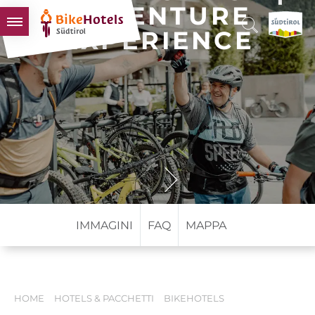
ADVENTURE
EXPERIENCE
BIKEHOTELS
HOTELS & PACCHETTI
TOUR & TERRITORI
L'ALTO ADIGE & NOI
INFO UTILI
IMMAGINI
FAQ
MAPPA
HOME
HOTELS & PACCHETTI
BIKEHOTELS