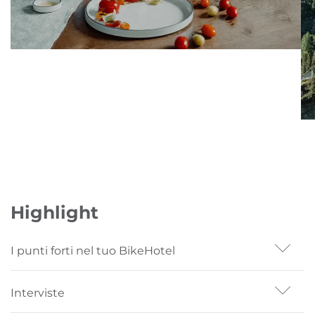
Highlight
I punti forti nel tuo BikeHotel
Tour guidati su 7 giorni - sempre comprensivi di
Interviste
divertenti trail tour, training di abilità e tour di
piacere in bicicletta nei luoghi più belli della Val