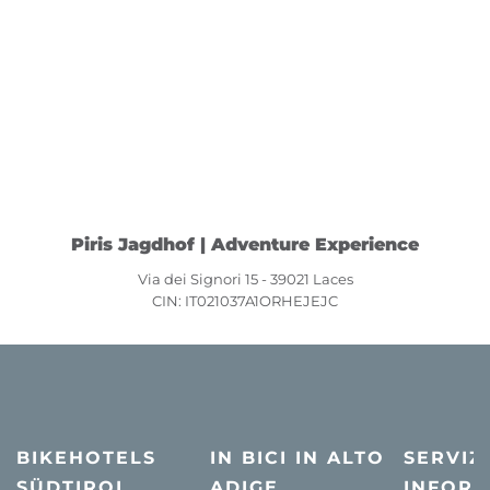
Piris Jagdhof | Adventure Experience
Via dei Signori 15 - 39021 Laces
CIN: IT021037A1ORHEJEJC
BIKEHOTELS
IN BICI IN ALTO
SERVIZI
SÜDTIROL
ADIGE
INFORM