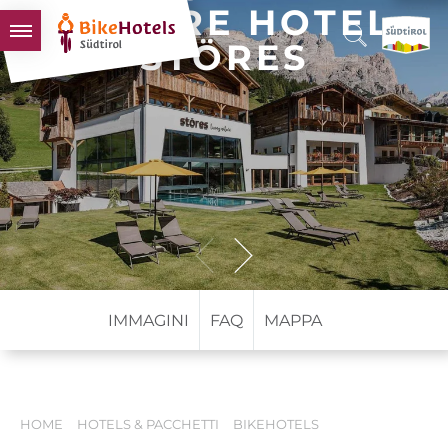
NATURE HOTEL
STÖRES
BIKEHOTELS
HOTELS & PACCHETTI
TOUR & TERRITORI
L'ALTO ADIGE & NOI
INFO UTILI
IMMAGINI
FAQ
MAPPA
HOME
HOTELS & PACCHETTI
BIKEHOTELS