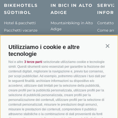
BIKEHOTELS
IN BICI IN ALTO
SERVIZI
SÜDTIROL
ADIGE
INFORM
Hotel & pacchetti
Mountainbiking in Alto
Contatto
Adige
Pacchetti vacanze
Come arriv
In bici da corsa in Alto
Buoni vacanza
Meteo
Adige
Hot Deals
Eventi
Utilizziamo i cookie e altre
Contin
Ciclabili in Alto Adige
Bike & Work
Catalogo
tecnologie
Scuole bike
Noi e altre
3 terze parti
selezionate utilizziamo cookie e tecnologie
Tutti i tour
simili. Questi strumenti sono essenziali per garantire la fruizione dei
contenuti digitali, migliorare la navigazione e, previo tuo consenso,
per scopi pubblicitari. Ad esempio, potremmo utilizzare i tuoi dati per
le seguenti finalità: archiviare informazioni su dispositivo e/o
accedervi, utilizzare dati limitati per la selezione della pubblicità,
creare profili per la pubblicità personalizzata, utilizzare profili per la
selezione di pubblicità personalizzata, creare profili per la
personalizzazione dei contenuti, utilizzare profili per la selezione di
info@bikehotels.it
contenuti personalizzati, misurare le prestazioni degli annunci,
misurare le prestazioni dei contenuti, comprendere il pubblico
attraverso statistiche o la combinazione di dati provenienti da fonti