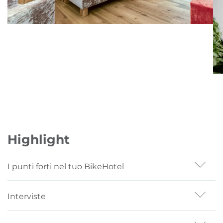
Highlight
I punti forti nel tuo BikeHotel
- epowered by Bosch
Interviste
- Sella Ronda in mountain bike
- Cucina raffinata
Gli albergatori si presentano