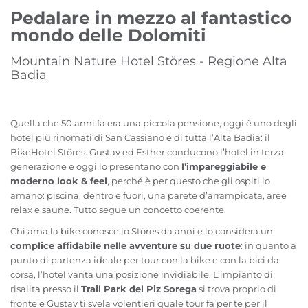
Pedalare in mezzo al fantastico
mondo delle Dolomiti
Mountain Nature Hotel Störes - Regione Alta
Badia
Quella che 50 anni fa era una piccola pensione, oggi è uno degli
hotel più rinomati di San Cassiano e di tutta l’Alta Badia: il
BikeHotel Störes. Gustav ed Esther conducono l’hotel in terza
generazione e oggi lo presentano con
l’impareggiabile e
moderno look & feel
, perché è per questo che gli ospiti lo
amano: piscina, dentro e fuori, una parete d’arrampicata, aree
relax e saune. Tutto segue un concetto coerente.
Chi ama la bike conosce lo Störes da anni e lo considera un
complice affidabile nelle avventure su due ruote
: in quanto a
punto di partenza ideale per tour con la bike e con la bici da
corsa, l’hotel vanta una posizione invidiabile. L’impianto di
risalita presso il
Trail Park del Piz Sorega
si trova proprio di
fronte e Gustav ti svela volentieri quale tour fa per te per il