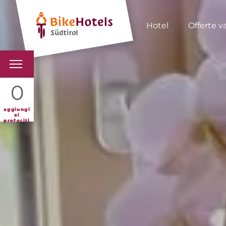
Hotel
Offerte v
BIKEHOTELS
0
HOTELS & PACCHETTI
aggiungi
ai
preferiti
TOUR & TERRITORI
L'ALTO ADIGE & NOI
INFO UTILI