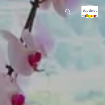
CERCA E PRENOTA
SCOPRI L'ALTO ADIGE
QUANDO?
-
DOVE?
COSA?