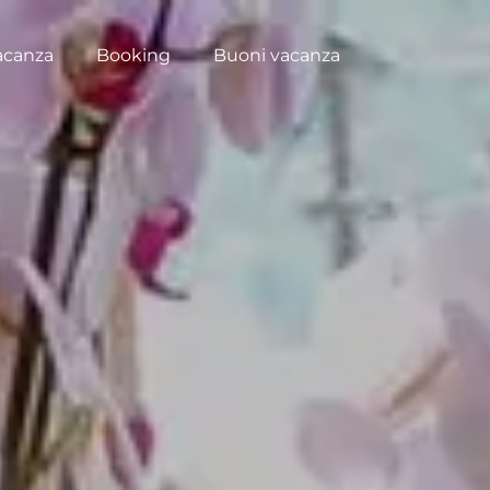
acanza
Booking
Buoni vacanza