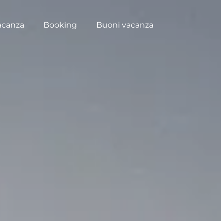
acanza
Booking
Buoni vacanza