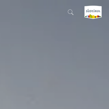
CERCA E PRENOTA
SCOPRI L'ALTO ADIGE
QUANDO?
-
DOVE?
COSA?