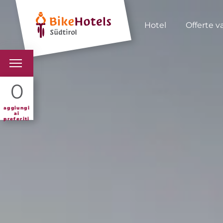
Hotel
Offerte v
BIKEHOTELS
0
HOTELS & PACCHETTI
aggiungi
ai
preferiti
TOUR & TERRITORI
L'ALTO ADIGE & NOI
INFO UTILI