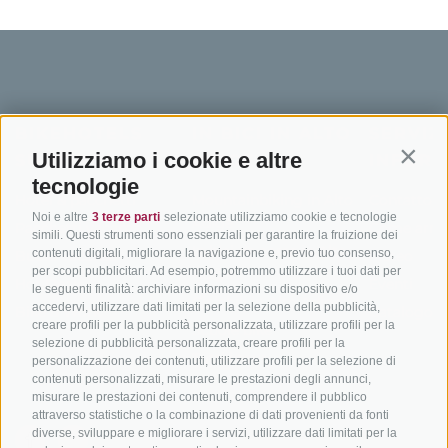
BIKEHOTELS
IN BICI IN ALTO
SERVIZI
Utilizziamo i cookie e altre
SÜDTIROL
ADIGE
INFORM
Contin
tecnologie
Hotel & pacchetti
Mountainbiking in Alto
Contatto
Noi e altre
3 terze parti
selezionate utilizziamo cookie e tecnologie
Adige
Pacchetti vacanze
Come arriv
simili. Questi strumenti sono essenziali per garantire la fruizione dei
In bici da corsa in Alto
contenuti digitali, migliorare la navigazione e, previo tuo consenso,
Buoni vacanza
Meteo
per scopi pubblicitari. Ad esempio, potremmo utilizzare i tuoi dati per
Adige
Hot Deals
Eventi
le seguenti finalità: archiviare informazioni su dispositivo e/o
Ciclabili in Alto Adige
accedervi, utilizzare dati limitati per la selezione della pubblicità,
Bike & Work
Catalogo
creare profili per la pubblicità personalizzata, utilizzare profili per la
Scuole bike
selezione di pubblicità personalizzata, creare profili per la
Tutti i tour
personalizzazione dei contenuti, utilizzare profili per la selezione di
contenuti personalizzati, misurare le prestazioni degli annunci,
misurare le prestazioni dei contenuti, comprendere il pubblico
attraverso statistiche o la combinazione di dati provenienti da fonti
diverse, sviluppare e migliorare i servizi, utilizzare dati limitati per la