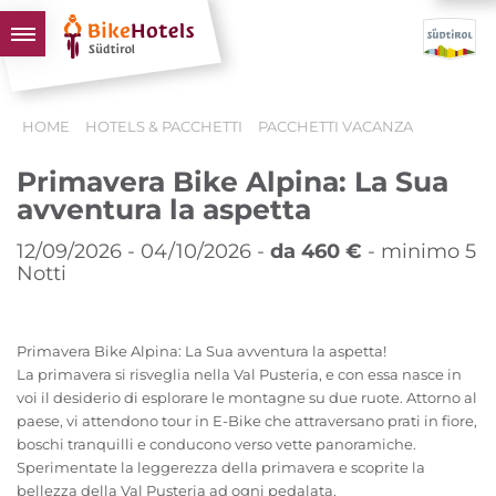
BIKEHOTELS
HOME
HOTELS & PACCHETTI
PACCHETTI VACANZA
HOTELS & PACCHETTI
Primavera Bike Alpina: La Sua
TOUR & TERRITORI
avventura la aspetta
L'ALTO ADIGE & NOI
12/09/2026 - 04/10/2026 -
da 460 €
- minimo 5
INFO UTILI
Notti
Primavera Bike Alpina: La Sua avventura la aspetta!
La primavera si risveglia nella Val Pusteria, e con essa nasce in
voi il desiderio di esplorare le montagne su due ruote. Attorno al
paese, vi attendono tour in E-Bike che attraversano prati in fiore,
boschi tranquilli e conducono verso vette panoramiche.
Sperimentate la leggerezza della primavera e scoprite la
bellezza della Val Pusteria ad ogni pedalata.