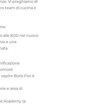
ranze. Vi preghiamo di
ro team di cucina e
one.
no alle 8.00 nel nuovo
zza e una
nata.
nificazione
 komoot
 ospite Boris Frei è
rie e area di
ike Academy (a