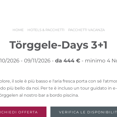
acanza
Booking
Buoni vacanza
HOME
HOTELS & PACCHETTI
PACCHETTI VACANZA
Törggele-Days 3+1
/10/2026 - 09/11/2026 -
da 444 €
- minimo 4 No
ore, il sole è più basso e l'aria fresca porta con sé l'atm
do più bello da noi. Per te è incluso un tour guidato in e
örggelen al nostro bar a bordo piscina.
ICHIEDI OFFERTA
VERIFICA LE DISPONIBILI