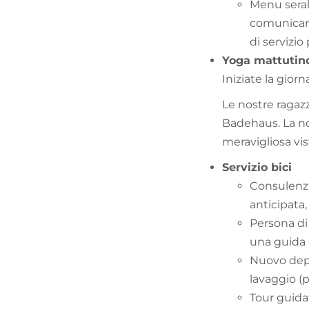
Menu serale
comunicarc
di servizi
Yoga mattutin
Iniziate la gio
Le nostre ragazz
Badehaus. La no
meravigliosa vis
Servizio bici
Consulenza
anticipata
Persona di 
una guida c
Nuovo depos
lavaggio (
Tour guida