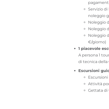
pagamento
Servizio di
noleggio gr
Noleggio 
Noleggio di
Noleggio di
€/giorno)
1 piacevole esc
A persona 1 tour
di tecnica dell
Escursioni guid
Escursioni
Attività p
Gettata di 