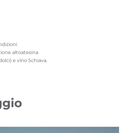
ndizioni
zione altoatesina
olci) e vino Schiava.
ggio