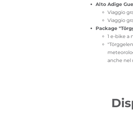
Alto Adige Gue
​Viaggio gr
Viaggio gra
Package "Törgg
1 e-bike a 
"Törggelen"
meteorologi
anche nel 
Dis