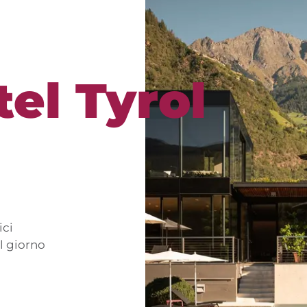
el Tyrol
ici
al giorno