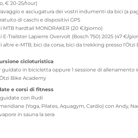
, € 20-25/tour)
 lavaggio e asciugatura dei vostri indumenti da bici (a p
atuito di caschi e dispositivi GPS
di MTB hardtail MONDRAKER (20 €/giorno)
 E-Trailster Lapierre Overvolt (Bosch 750) 2025 (47 €/gio
 altre e-MTB, bici da corsa, bici da trekking presso l'Ötzi 
ursione cicloturistica
 guidato in bicicletta oppure 1 sessione di allenamento in
a Ötzi Bike Academy
ate e corsi di fitness
 guidate con Rudi
omeridiane (Yoga, Pilates, Aquagym, Cardio) con Andy, Na
vapore in sauna la sera