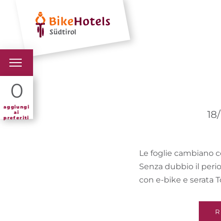
Hotel
Offerte v
BIKEHOTELS
0
HOTELS & PACCHETTI
aggiungi
18
ai
preferiti
TOUR & TERRITORI
Le foglie cambiano col
L'ALTO ADIGE & NOI
Senza dubbio il perio
INFO UTILI
con e-bike e serata T
R