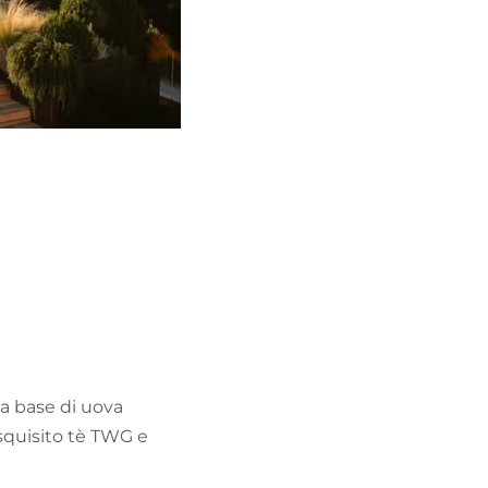
i a base di uova
 squisito tè TWG e