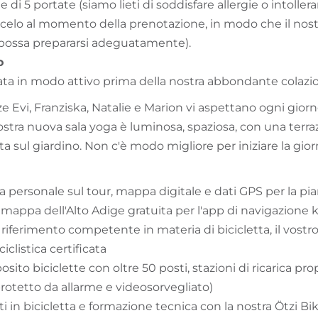
 di 5 portate (siamo lieti di soddisfare allergie o intolle
elo al momento della prenotazione, in modo che il nost
o possa prepararsi adeguatamente).
o
rnata in modo attivo prima della nostra abbondante colazi
e Evi, Franziska, Natalie e Marion vi aspettano ogni gior
stra nuova sala yoga è luminosa, spaziosa, con una terra
ta sul giardino. Non c'è modo migliore per iniziare la gior
 personale sul tour, mappa digitale e dati GPS per la pia
, mappa dell'Alto Adige gratuita per l'app di navigazione
riferimento competente in materia di bicicletta, il vostro
iclistica certificata
ito biciclette con oltre 50 posti, stazioni di ricarica prop
protetto da allarme e videosorvegliato)
ti in bicicletta e formazione tecnica con la nostra Ötzi B