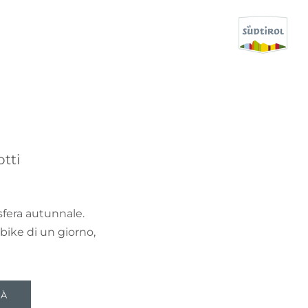
CERCA E PRENOTA
SCOPRI L'ALTO ADIGE
tti
QUANDO?
-
osfera autunnale.
DOVE?
-bike di un giorno,
COSA?
TÀ