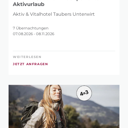
Aktivurlaub
SUCHBEGRIFF
Aktiv & Vitalhotel Taubers Unterwirt
7 Übernachtungen
07.08.2026 - 08.11.2026
VERFÜGBARKEITS-CHECKER: IN WELCHEM
ZEITRAUM MÖCHTEST DU URLAUB
WEITERLESEN
MACHEN?
JETZT ANFRAGEN
-
WIE HOCH IST DEIN TAGESBUDGET?
278 €
1.182 €