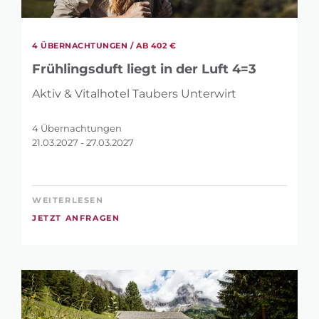
WIE VIELE NÄCHTE?
4 ÜBERNACHTUNGEN /
AB 402 €
2
7
Frühlingsduft liegt in der Luft 4=3
Aktiv & Vitalhotel Taubers Unterwirt
4 Übernachtungen
21.03.2027 - 27.03.2027
WEITERLESEN
JETZT ANFRAGEN