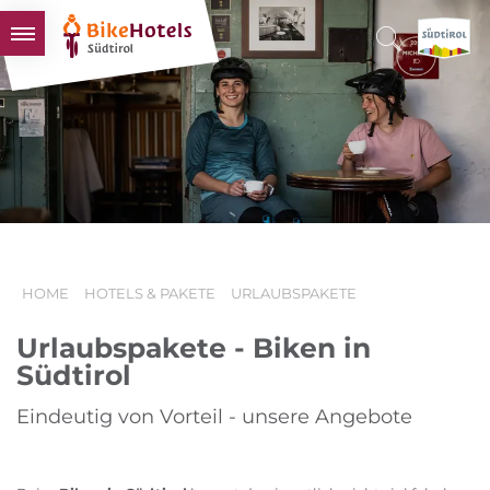
BIKEHOTELS
HOTELS & PAKETE
TOUREN & REVIERE
SÜDTIROL & WIR
SCHLUSSLICHTER
HOME
HOTELS & PAKETE
URLAUBSPAKETE
Urlaubspakete - Biken in
Südtirol
Eindeutig von Vorteil - unsere Angebote