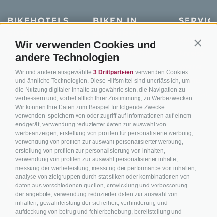
BIKEHOTELS
BIKEN IN
SERVIC
SÜDTIROL
SÜDTIROL
Kontakt
Wir verwenden Cookies und
Contin
Hotels & Pakete
Mountainbiken in
Anreise
andere Technologien
Südtirol
Urlaubspakete
Wetter
Wir und andere ausgewählte
3 Drittparteien
verwenden Cookies
Rennradfahren in
Unsere Gutscheine
Events
und ähnliche Technologien. Diese Hilfsmittel sind unerlässlich, um
Südtirol
die Nutzung digitaler Inhalte zu gewährleisten, die Navigation zu
Hot Deals
Zum Katal
verbessern und, vorbehaltlich Ihrer Zustimmung, zu Werbezwecken.
Radwege in Südtirol
Bike & Work
Wir können Ihre Daten zum Beispiel für folgende Zwecke
Bikeshops & Verleihe
verwenden: speichern von oder zugriff auf informationen auf einem
endgerät, verwendung reduzierter daten zur auswahl von
Bike-Schulen
werbeanzeigen, erstellung von profilen für personalisierte werbung,
verwendung von profilen zur auswahl personalisierter werbung,
Tourenzentrale
erstellung von profilen zur personalisierung von inhalten,
verwendung von profilen zur auswahl personalisierter inhalte,
messung der werbeleistung, messung der performance von inhalten,
analyse von zielgruppen durch statistiken oder kombinationen von
daten aus verschiedenen quellen, entwicklung und verbesserung
der angebote, verwendung reduzierter daten zur auswahl von
inhalten, gewährleistung der sicherheit, verhinderung und
info@bikehotels.it
aufdeckung von betrug und fehlerbehebung, bereitstellung und