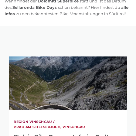
Wann findet der
Dolomiti Superbike
statt und ist das Datum
des
Sellaronda Bike Days
schon bekannt? Hier findest du
alle
Infos
zu den bekanntesten Bike-Veranstaltungen in Südtirol!
REGION VINSCHGAU /
PRAD AM STILFSERJOCH, VINSCHGAU