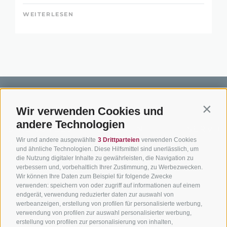
WEITERLESEN
Wir verwenden Cookies und
Contin
andere Technologien
BIKEHOTELS
BIKEN IN
SERVIC
Wir und andere ausgewählte
3 Drittparteien
verwenden Cookies
SÜDTIROL
SÜDTIROL
Kontakt
und ähnliche Technologien. Diese Hilfsmittel sind unerlässlich, um
die Nutzung digitaler Inhalte zu gewährleisten, die Navigation zu
Hotels & Pakete
Mountainbiken in
Anreise
verbessern und, vorbehaltlich Ihrer Zustimmung, zu Werbezwecken.
Südtirol
Urlaubspakete
Wir können Ihre Daten zum Beispiel für folgende Zwecke
Wetter
verwenden: speichern von oder zugriff auf informationen auf einem
Rennradfahren in
Unsere Gutscheine
Events
endgerät, verwendung reduzierter daten zur auswahl von
Südtirol
werbeanzeigen, erstellung von profilen für personalisierte werbung,
Hot Deals
Zum Katal
verwendung von profilen zur auswahl personalisierter werbung,
Radwege in Südtirol
Bike & Work
erstellung von profilen zur personalisierung von inhalten,