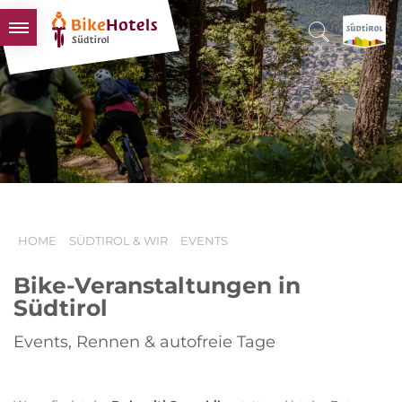
BIKEHOTELS
HOTELS & PAKETE
TOUREN & REVIERE
SÜDTIROL & WIR
SCHLUSSLICHTER
HOME
SÜDTIROL & WIR
EVENTS
Bike-Veranstaltungen in
Südtirol
Events, Rennen & autofreie Tage