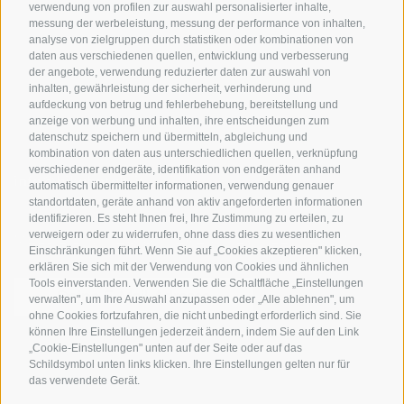
Bikeshops & Verleihe
verwendung von profilen zur auswahl personalisierter inhalte,
messung der werbeleistung, messung der performance von inhalten,
Bike-Schulen
analyse von zielgruppen durch statistiken oder kombinationen von
Tourenzentrale
daten aus verschiedenen quellen, entwicklung und verbesserung
der angebote, verwendung reduzierter daten zur auswahl von
inhalten, gewährleistung der sicherheit, verhinderung und
aufdeckung von betrug und fehlerbehebung, bereitstellung und
anzeige von werbung und inhalten, ihre entscheidungen zum
datenschutz speichern und übermitteln, abgleichung und
kombination von daten aus unterschiedlichen quellen, verknüpfung
verschiedener endgeräte, identifikation von endgeräten anhand
info@bikehotels.it
automatisch übermittelter informationen, verwendung genauer
standortdaten, geräte anhand von aktiv angeforderten informationen
identifizieren. Es steht Ihnen frei, Ihre Zustimmung zu erteilen, zu
verweigern oder zu widerrufen, ohne dass dies zu wesentlichen
MELDE DICH ZU UNSEREM NEWSLETTER AN!
Einschränkungen führt. Wenn Sie auf „Cookies akzeptieren" klicken,
erklären Sie sich mit der Verwendung von Cookies und ähnlichen
Tools einverstanden. Verwenden Sie die Schaltfläche „Einstellungen
verwalten", um Ihre Auswahl anzupassen oder „Alle ablehnen", um
ohne Cookies fortzufahren, die nicht unbedingt erforderlich sind. Sie
können Ihre Einstellungen jederzeit ändern, indem Sie auf den Link
JETZT ANMELDEN
„Cookie-Einstellungen" unten auf der Seite oder auf das
Schildsymbol unten links klicken. Ihre Einstellungen gelten nur für
das verwendete Gerät.