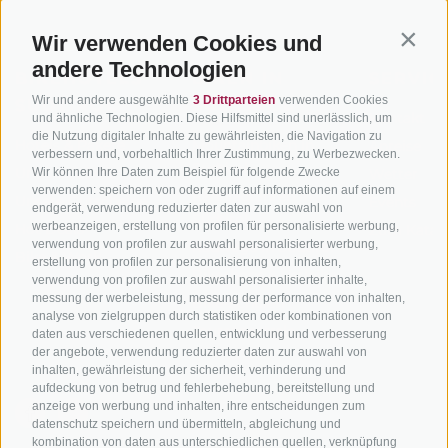
Wir verwenden Cookies und
Contin
andere Technologien
BIKEHOTELS
BIKEN IN
SERVIC
Wir und andere ausgewählte
3 Drittparteien
verwenden Cookies
SÜDTIROL
SÜDTIROL
Kontakt
und ähnliche Technologien. Diese Hilfsmittel sind unerlässlich, um
die Nutzung digitaler Inhalte zu gewährleisten, die Navigation zu
Hotels & Pakete
Mountainbiken in
Anreise
verbessern und, vorbehaltlich Ihrer Zustimmung, zu Werbezwecken.
Südtirol
Urlaubspakete
Wir können Ihre Daten zum Beispiel für folgende Zwecke
Wetter
verwenden: speichern von oder zugriff auf informationen auf einem
Rennradfahren in
Unsere Gutscheine
Events
endgerät, verwendung reduzierter daten zur auswahl von
Südtirol
werbeanzeigen, erstellung von profilen für personalisierte werbung,
Hot Deals
Zum Katal
verwendung von profilen zur auswahl personalisierter werbung,
Radwege in Südtirol
Bike & Work
erstellung von profilen zur personalisierung von inhalten,
Bikeshops & Verleihe
verwendung von profilen zur auswahl personalisierter inhalte,
messung der werbeleistung, messung der performance von inhalten,
Bike-Schulen
analyse von zielgruppen durch statistiken oder kombinationen von
Tourenzentrale
daten aus verschiedenen quellen, entwicklung und verbesserung
der angebote, verwendung reduzierter daten zur auswahl von
inhalten, gewährleistung der sicherheit, verhinderung und
aufdeckung von betrug und fehlerbehebung, bereitstellung und
anzeige von werbung und inhalten, ihre entscheidungen zum
datenschutz speichern und übermitteln, abgleichung und
kombination von daten aus unterschiedlichen quellen, verknüpfung