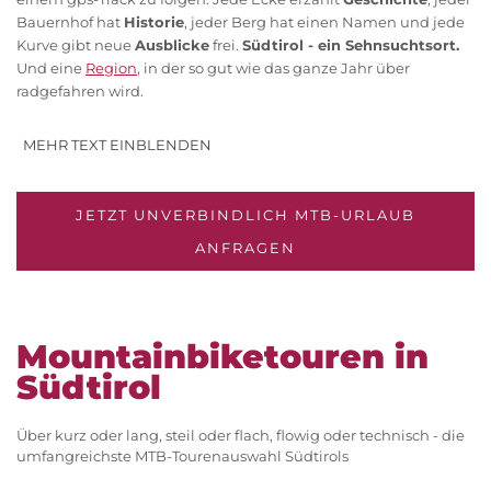
Bauernhof hat
Historie
, jeder Berg hat einen Namen und jede
Kurve gibt neue
Ausblicke
frei.
Südtirol - ein Sehnsuchtsort.
Und eine
Region
, in der so gut wie das ganze Jahr über
radgefahren wird.
MEHR TEXT EINBLENDEN
JETZT UNVERBINDLICH MTB-URLAUB
ANFRAGEN
Mountain­bike­touren in
Südtirol
Über kurz oder lang, steil oder flach, flowig oder technisch - die
umfangreichste MTB-Tourenauswahl Südtirols