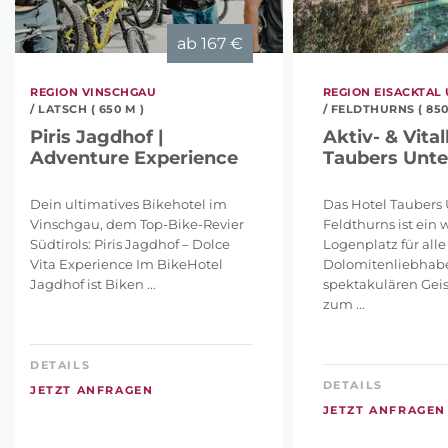
ab
167 €
REGION VINSCHGAU
REGION EISACKTAL
/ LATSCH ( 650 M )
/ FELDTHURNS ( 850
Piris Jagdhof |
Aktiv- & Vital
Adventure Experience
Taubers Unte
Dein ultimatives Bikehotel im
Das Hotel Taubers 
Vinschgau, dem Top-Bike-Revier
Feldthurns ist ein 
Südtirols: Piris Jagdhof – Dolce
Logenplatz für alle
Vita Experience Im BikeHotel
Dolomitenliebhabe
Jagdhof ist Biken ...
spektakulären Geis
zum ...
DETAILS
DETAILS
JETZT ANFRAGEN
JETZT ANFRAGEN