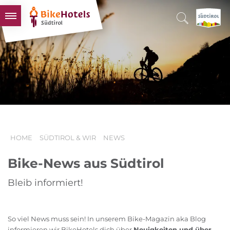
BIKEHOTELS
HOTELS & PAKETE
TOUREN & REVIERE
SÜDTIROL & WIR
SCHLUSSLICHTER
HOME
SÜDTIROL & WIR
NEWS
Bike-News aus Südtirol
Bleib informiert!
So viel News muss sein! In unserem Bike-Magazin aka Blog
informieren wir BikeHotels dich über
Neuigkeiten und über