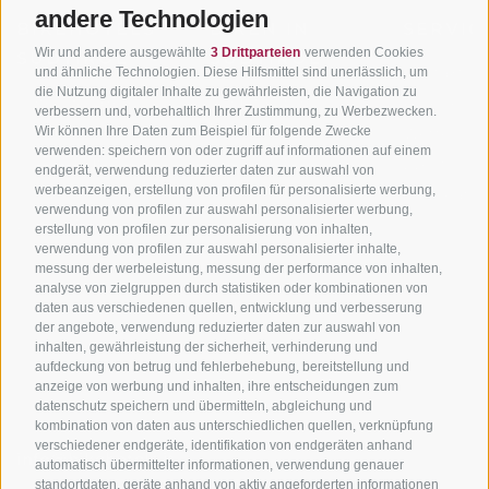
andere Technologien
BIKEHOTELS
BIKEN IN
SERVIC
Wir und andere ausgewählte
3 Drittparteien
verwenden Cookies
SÜDTIROL
SÜDTIROL
Kontakt
und ähnliche Technologien. Diese Hilfsmittel sind unerlässlich, um
die Nutzung digitaler Inhalte zu gewährleisten, die Navigation zu
Hotels & Pakete
Mountainbiken in
Anreise
verbessern und, vorbehaltlich Ihrer Zustimmung, zu Werbezwecken.
Südtirol
Urlaubspakete
Wir können Ihre Daten zum Beispiel für folgende Zwecke
Wetter
verwenden: speichern von oder zugriff auf informationen auf einem
Rennradfahren in
Unsere Gutscheine
Events
endgerät, verwendung reduzierter daten zur auswahl von
Südtirol
werbeanzeigen, erstellung von profilen für personalisierte werbung,
Hot Deals
Zum Katal
verwendung von profilen zur auswahl personalisierter werbung,
Radwege in Südtirol
Bike & Work
erstellung von profilen zur personalisierung von inhalten,
Bikeshops & Verleihe
verwendung von profilen zur auswahl personalisierter inhalte,
messung der werbeleistung, messung der performance von inhalten,
Bike-Schulen
analyse von zielgruppen durch statistiken oder kombinationen von
Tourenzentrale
daten aus verschiedenen quellen, entwicklung und verbesserung
der angebote, verwendung reduzierter daten zur auswahl von
inhalten, gewährleistung der sicherheit, verhinderung und
aufdeckung von betrug und fehlerbehebung, bereitstellung und
anzeige von werbung und inhalten, ihre entscheidungen zum
datenschutz speichern und übermitteln, abgleichung und
kombination von daten aus unterschiedlichen quellen, verknüpfung
verschiedener endgeräte, identifikation von endgeräten anhand
info@bikehotels.it
automatisch übermittelter informationen, verwendung genauer
standortdaten, geräte anhand von aktiv angeforderten informationen