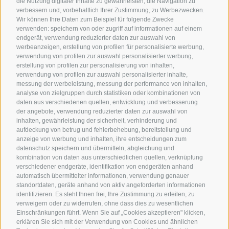
die Nutzung digitaler Inhalte zu gewährleisten, die Navigation zu
Hotels & Pakete
Mountainbiken in
Anreise
verbessern und, vorbehaltlich Ihrer Zustimmung, zu Werbezwecken.
Südtirol
Urlaubspakete
Wir können Ihre Daten zum Beispiel für folgende Zwecke
Wetter
verwenden: speichern von oder zugriff auf informationen auf einem
Rennradfahren in
Unsere Gutscheine
Events
endgerät, verwendung reduzierter daten zur auswahl von
Südtirol
werbeanzeigen, erstellung von profilen für personalisierte werbung,
Hot Deals
Zum Katal
verwendung von profilen zur auswahl personalisierter werbung,
Radwege in Südtirol
Bike & Work
erstellung von profilen zur personalisierung von inhalten,
Bikeshops & Verleihe
verwendung von profilen zur auswahl personalisierter inhalte,
messung der werbeleistung, messung der performance von inhalten,
Bike-Schulen
analyse von zielgruppen durch statistiken oder kombinationen von
Tourenzentrale
daten aus verschiedenen quellen, entwicklung und verbesserung
der angebote, verwendung reduzierter daten zur auswahl von
inhalten, gewährleistung der sicherheit, verhinderung und
aufdeckung von betrug und fehlerbehebung, bereitstellung und
anzeige von werbung und inhalten, ihre entscheidungen zum
datenschutz speichern und übermitteln, abgleichung und
kombination von daten aus unterschiedlichen quellen, verknüpfung
verschiedener endgeräte, identifikation von endgeräten anhand
info@bikehotels.it
automatisch übermittelter informationen, verwendung genauer
standortdaten, geräte anhand von aktiv angeforderten informationen
identifizieren. Es steht Ihnen frei, Ihre Zustimmung zu erteilen, zu
verweigern oder zu widerrufen, ohne dass dies zu wesentlichen
MELDE DICH ZU UNSEREM NEWSLETTER AN!
Einschränkungen führt. Wenn Sie auf „Cookies akzeptieren" klicken,
erklären Sie sich mit der Verwendung von Cookies und ähnlichen