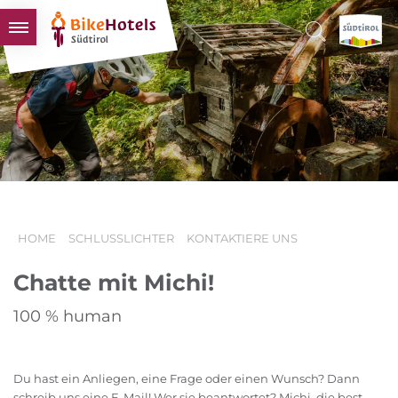
BIKEHOTELS
HOTELS & PAKETE
TOUREN & REVIERE
SÜDTIROL & WIR
SCHLUSSLICHTER
HOME
SCHLUSSLICHTER
KONTAKTIERE UNS
Chatte mit Michi!
100 % human
Du hast ein Anliegen, eine Frage oder einen Wunsch? Dann
schreib uns eine E-Mail! Wer sie beantwortet? Michi, die best-