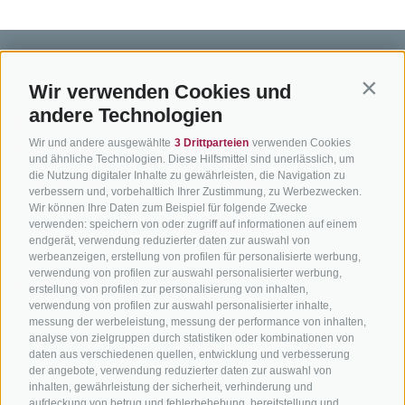
Wir verwenden Cookies und
Contin
andere Technologien
BIKEHOTELS
BIKEN IN
SERVIC
Wir und andere ausgewählte
3 Drittparteien
verwenden Cookies
SÜDTIROL
SÜDTIROL
Kontakt
und ähnliche Technologien. Diese Hilfsmittel sind unerlässlich, um
die Nutzung digitaler Inhalte zu gewährleisten, die Navigation zu
Hotels & Pakete
Mountainbiken in
Anreise
verbessern und, vorbehaltlich Ihrer Zustimmung, zu Werbezwecken.
Südtirol
Urlaubspakete
Wir können Ihre Daten zum Beispiel für folgende Zwecke
Wetter
verwenden: speichern von oder zugriff auf informationen auf einem
Rennradfahren in
Unsere Gutscheine
Events
endgerät, verwendung reduzierter daten zur auswahl von
Südtirol
werbeanzeigen, erstellung von profilen für personalisierte werbung,
Hot Deals
Zum Katal
verwendung von profilen zur auswahl personalisierter werbung,
Radwege in Südtirol
Bike & Work
erstellung von profilen zur personalisierung von inhalten,
Bikeshops & Verleihe
verwendung von profilen zur auswahl personalisierter inhalte,
messung der werbeleistung, messung der performance von inhalten,
Bike-Schulen
analyse von zielgruppen durch statistiken oder kombinationen von
Tourenzentrale
daten aus verschiedenen quellen, entwicklung und verbesserung
der angebote, verwendung reduzierter daten zur auswahl von
inhalten, gewährleistung der sicherheit, verhinderung und
aufdeckung von betrug und fehlerbehebung, bereitstellung und