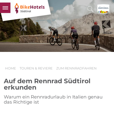
BIKEHOTELS
HOTELS & PAKETE
TOUREN & REVIERE
SÜDTIROL & WIR
SCHLUSSLICHTER
HOME
TOUREN & REVIERE
ZUM RENNRADFAHREN
Auf dem Rennrad Südtirol
erkunden
Warum ein Rennradurlaub in Italien genau
das Richtige ist