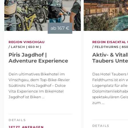
ab
167 €
REGION VINSCHGAU
REGION EISACKTAL
/ LATSCH ( 650 M )
/ FELDTHURNS ( 850
Piris Jagdhof |
Aktiv- & Vital
Adventure Experience
Taubers Unte
Dein ultimatives Bikehotel im
Das Hotel Taubers 
Vinschgau, dem Top-Bike-Revier
Feldthurns ist ein 
Südtirols: Piris Jagdhof – Dolce
Logenplatz für alle
Vita Experience Im BikeHotel
Dolomitenliebhabe
Jagdhof ist Biken ...
spektakulären Geis
zum ...
DETAILS
DETAILS
JETZT ANFRAGEN