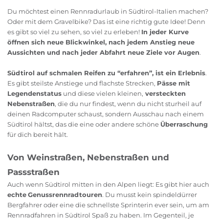
Du möchtest einen Rennradurlaub in Südtirol-Italien machen?
Oder mit dem Gravelbike? Das ist eine richtig gute Idee! Denn
es gibt so viel zu sehen, so viel zu erleben!
In jeder Kurve
öffnen sich neue Blickwinkel, nach jedem Anstieg neue
Aussichten und nach jeder Abfahrt neue Ziele vor Augen
.
Südtirol auf schmalen Reifen zu “erfahren”, ist ein Erlebnis
.
Es gibt steilste Anstiege und flachste Strecken,
Pässe mit
Legendenstatus
und diese vielen kleinen,
versteckten
Nebenstraßen
, die du nur findest, wenn du nicht sturheil auf
deinen Radcomputer schaust, sondern Ausschau nach einem
Südtirol hältst, das die eine oder andere schöne
Überraschung
für dich bereit hält.
Von Weinstraßen, Nebenstraßen und
Passstraßen
Auch wenn Südtirol mitten in den Alpen liegt: Es gibt hier auch
echte
Genussrennradtouren
. Du musst kein spindeldürrer
Bergfahrer oder eine die schnellste Sprinterin ever sein, um am
Rennradfahren in Südtirol Spaß zu haben. Im Gegenteil, je