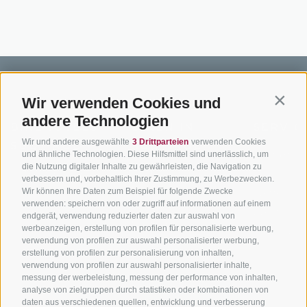
Wir verwenden Cookies und
Contin
andere Technologien
BIKEHOTELS
BIKEN IN
SERVIC
Wir und andere ausgewählte
3 Drittparteien
verwenden Cookies
SÜDTIROL
SÜDTIROL
Kontakt
und ähnliche Technologien. Diese Hilfsmittel sind unerlässlich, um
die Nutzung digitaler Inhalte zu gewährleisten, die Navigation zu
Hotels & Pakete
Mountainbiken in
Anreise
verbessern und, vorbehaltlich Ihrer Zustimmung, zu Werbezwecken.
Südtirol
Urlaubspakete
Wir können Ihre Daten zum Beispiel für folgende Zwecke
Wetter
verwenden: speichern von oder zugriff auf informationen auf einem
Rennradfahren in
Unsere Gutscheine
Events
endgerät, verwendung reduzierter daten zur auswahl von
Südtirol
werbeanzeigen, erstellung von profilen für personalisierte werbung,
Hot Deals
Zum Katal
verwendung von profilen zur auswahl personalisierter werbung,
Radwege in Südtirol
Bike & Work
erstellung von profilen zur personalisierung von inhalten,
Bikeshops & Verleihe
verwendung von profilen zur auswahl personalisierter inhalte,
messung der werbeleistung, messung der performance von inhalten,
Bike-Schulen
analyse von zielgruppen durch statistiken oder kombinationen von
Tourenzentrale
daten aus verschiedenen quellen, entwicklung und verbesserung