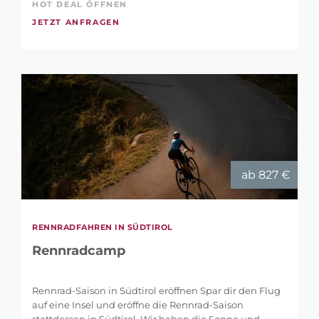
HOT DEAL ÖFFNEN
JETZT ANFRAGEN
ab 827 €
RENNRADFAHREN IN SÜDTIROL
Rennradcamp
Rennrad-Saison in Südtirol eröffnen Spar dir den Flug
auf eine Insel und eröffne die Rennrad-Saison
stattdessen in Südtirol. Wir haben die Sonne und ...