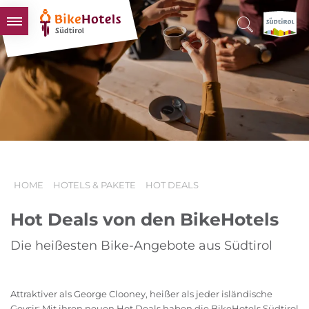
BIKEHOTELS
HOTELS & PAKETE
TOUREN & REVIERE
SÜDTIROL & WIR
SCHLUSSLICHTER
HOME
HOTELS & PAKETE
HOT DEALS
Hot Deals von den BikeHotels
Die heißesten Bike-Angebote aus Südtirol
Attraktiver als George Clooney, heißer als jeder isländische
Geysir: Mit ihren neuen Hot Deals haben die BikeHotels Südtirol