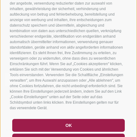
der angebote, verwendung reduzierter daten zur auswahl von
inhalten, gewährleistung der sicherheit, verhinderung und
aufdeckung von betrug und fehlerbehebung, bereitstellung und
anzeige von werbung und inhalten, ihre entscheidungen zum
datenschutz speichern und übermitteln, abgleichung und
kombination von daten aus unterschiedlichen quellen, verknüpfung
verschiedener endgeräte, identifikation von endgeräten anhand
info@bikehotels.it
automatisch übermittelter informationen, verwendung genauer
standortdaten, geräte anhand von aktiv angeforderten informationen
identifizieren. Es steht Ihnen frei, Ihre Zustimmung zu erteilen, zu
verweigern oder zu widerrufen, ohne dass dies zu wesentlichen
MELDE DICH ZU UNSEREM NEWSLETTER AN!
Einschränkungen führt. Wenn Sie auf „Cookies akzeptieren" klicken,
erklären Sie sich mit der Verwendung von Cookies und ähnlichen
Tools einverstanden. Verwenden Sie die Schaltfläche „Einstellungen
verwalten", um Ihre Auswahl anzupassen oder „Alle ablehnen", um
ohne Cookies fortzufahren, die nicht unbedingt erforderlich sind. Sie
können Ihre Einstellungen jederzeit ändern, indem Sie auf den Link
JETZT ANMELDEN
„Cookie-Einstellungen" unten auf der Seite oder auf das
Schildsymbol unten links klicken. Ihre Einstellungen gelten nur für
das verwendete Gerät.
GUTSCHEINE
FAQ - QUALITÄTSGARANTIE
OK
NEWSLETTER
SOCIAL WALL
WETTER
IMPRESSUM
|
SITEMAP
|
COOKIE-RICHTLINIE
|
PRIVACY
|