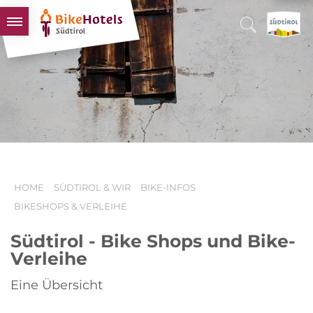
BIKEHOTELS
HOTELS & PAKETE
TOUREN & REVIERE
SÜDTIROL & WIR
SCHLUSSLICHTER
HOME
SÜDTIROL & WIR
BIKE-INFOS
BIKESHOPS & VERLEIHE
Südtirol - Bike Shops und Bike-
Verleihe
Eine Übersicht