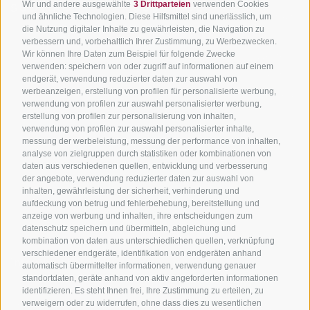
Wir und andere ausgewählte
3 Drittparteien
verwenden Cookies
SÜDTIROL
SÜDTIROL
Kontakt
und ähnliche Technologien. Diese Hilfsmittel sind unerlässlich, um
die Nutzung digitaler Inhalte zu gewährleisten, die Navigation zu
Hotels & Pakete
Mountainbiken in
Anreise
verbessern und, vorbehaltlich Ihrer Zustimmung, zu Werbezwecken.
Südtirol
Urlaubspakete
Wir können Ihre Daten zum Beispiel für folgende Zwecke
Wetter
verwenden: speichern von oder zugriff auf informationen auf einem
Rennradfahren in
Unsere Gutscheine
Events
endgerät, verwendung reduzierter daten zur auswahl von
Südtirol
werbeanzeigen, erstellung von profilen für personalisierte werbung,
Hot Deals
Zum Katal
verwendung von profilen zur auswahl personalisierter werbung,
Radwege in Südtirol
Bike & Work
erstellung von profilen zur personalisierung von inhalten,
Bikeshops & Verleihe
verwendung von profilen zur auswahl personalisierter inhalte,
messung der werbeleistung, messung der performance von inhalten,
Bike-Schulen
analyse von zielgruppen durch statistiken oder kombinationen von
Tourenzentrale
daten aus verschiedenen quellen, entwicklung und verbesserung
der angebote, verwendung reduzierter daten zur auswahl von
inhalten, gewährleistung der sicherheit, verhinderung und
aufdeckung von betrug und fehlerbehebung, bereitstellung und
anzeige von werbung und inhalten, ihre entscheidungen zum
datenschutz speichern und übermitteln, abgleichung und
kombination von daten aus unterschiedlichen quellen, verknüpfung
verschiedener endgeräte, identifikation von endgeräten anhand
info@bikehotels.it
automatisch übermittelter informationen, verwendung genauer
standortdaten, geräte anhand von aktiv angeforderten informationen
identifizieren. Es steht Ihnen frei, Ihre Zustimmung zu erteilen, zu
verweigern oder zu widerrufen, ohne dass dies zu wesentlichen
MELDE DICH ZU UNSEREM NEWSLETTER AN!