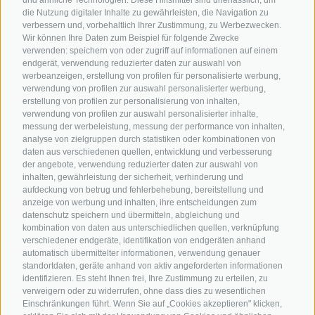
Kontakt
die Nutzung digitaler Inhalte zu gewährleisten, die Navigation zu
Hotels & Pakete
Mountainbiken in
Anreise
verbessern und, vorbehaltlich Ihrer Zustimmung, zu Werbezwecken.
Südtirol
Urlaubspakete
Wir können Ihre Daten zum Beispiel für folgende Zwecke
Wetter
verwenden: speichern von oder zugriff auf informationen auf einem
Rennradfahren in
Unsere Gutscheine
Events
endgerät, verwendung reduzierter daten zur auswahl von
Südtirol
werbeanzeigen, erstellung von profilen für personalisierte werbung,
Hot Deals
Zum Katal
verwendung von profilen zur auswahl personalisierter werbung,
Radwege in Südtirol
Bike & Work
erstellung von profilen zur personalisierung von inhalten,
Bikeshops & Verleihe
verwendung von profilen zur auswahl personalisierter inhalte,
messung der werbeleistung, messung der performance von inhalten,
Bike-Schulen
analyse von zielgruppen durch statistiken oder kombinationen von
Tourenzentrale
daten aus verschiedenen quellen, entwicklung und verbesserung
der angebote, verwendung reduzierter daten zur auswahl von
inhalten, gewährleistung der sicherheit, verhinderung und
aufdeckung von betrug und fehlerbehebung, bereitstellung und
anzeige von werbung und inhalten, ihre entscheidungen zum
datenschutz speichern und übermitteln, abgleichung und
kombination von daten aus unterschiedlichen quellen, verknüpfung
verschiedener endgeräte, identifikation von endgeräten anhand
info@bikehotels.it
automatisch übermittelter informationen, verwendung genauer
standortdaten, geräte anhand von aktiv angeforderten informationen
identifizieren. Es steht Ihnen frei, Ihre Zustimmung zu erteilen, zu
verweigern oder zu widerrufen, ohne dass dies zu wesentlichen
MELDE DICH ZU UNSEREM NEWSLETTER AN!
Einschränkungen führt. Wenn Sie auf „Cookies akzeptieren" klicken,