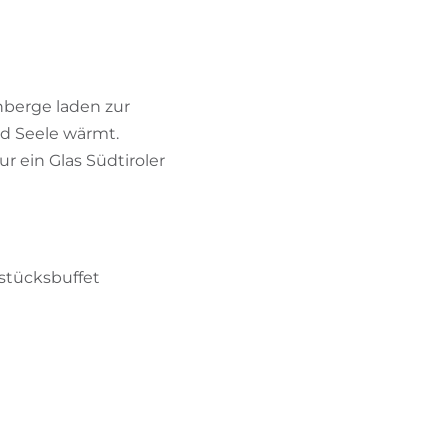
BIKEHOTELS FINDEN
URLAUBSPAKETE
inberge laden zur
und Seele wärmt.
 ein Glas Südtiroler
stücksbuffet