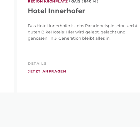
REGION KRONPLATZ
/ GAIS ( 840 M )
Hotel Innerhofer
Das Hotel Innerhofer ist das Paradebeispiel eines echt
guten BikeHotels: Hier wird gelebt, gelacht und
genossen. In 3. Generation bleibt alles in ...
DETAILS
JETZT ANFRAGEN