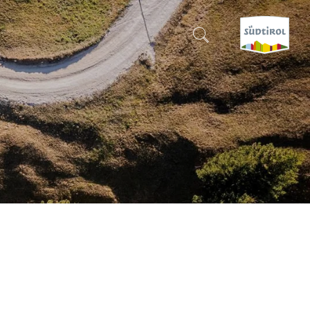
SUCHEN & BUCHEN
ENTDECKE SÜDTIROL
WANN?
-
WOHIN?
WAS?