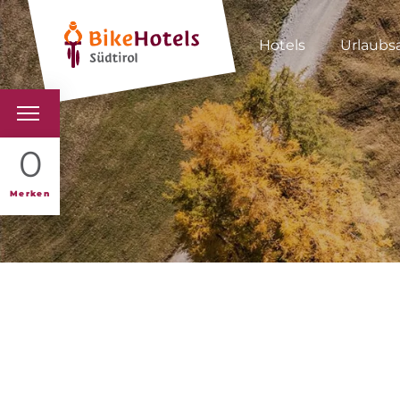
Hotels
Urlaubs
BIKEHOTELS
0
HOTELS & PAKETE
Merken
TOUREN & REVIERE
SÜDTIROL & WIR
SCHLUSSLICHTER