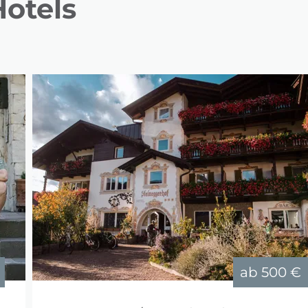
otels
ab
500 €