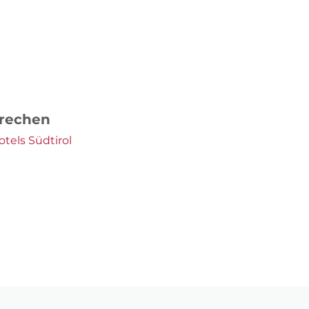
prechen
tels Südtirol