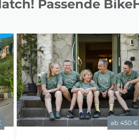
Match! Passende BikeH
€
ab
450 €