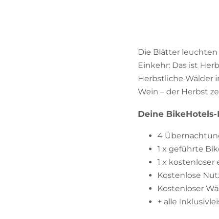
Die Blätter leuchten 
Einkehr: Das ist Herb
Herbstliche Wälder 
Wein – der Herbst ze
Deine BikeHotels-I
4 Übernachtung
1 x geführte Bi
1 x kostenloser 
Kostenlose Nutz
Kostenloser Wä
+ alle Inklusiv