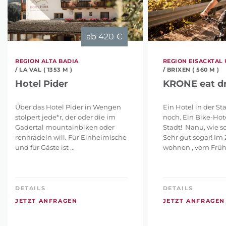
ab
420 €
REGION ALTA BADIA
REGION EISACKTAL
/ LA VAL ( 1353 M )
/ BRIXEN ( 560 M )
Hotel Pider
KRONE eat dr
Über das Hotel Pider in Wengen
Ein Hotel in der St
stolpert jede*r, der oder die im
noch. Ein Bike-Hote
Gadertal mountainbiken oder
Stadt! Nanu, wie s
rennradeln will. Für Einheimische
Sehr gut sogar! Im
und für Gäste ist ...
wohnen , vom Frühst
DETAILS
DETAILS
JETZT ANFRAGEN
JETZT ANFRAGEN