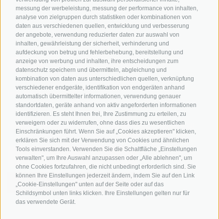
messung der werbeleistung, messung der performance von inhalten,
Bike-Schulen
analyse von zielgruppen durch statistiken oder kombinationen von
Tourenzentrale
daten aus verschiedenen quellen, entwicklung und verbesserung
der angebote, verwendung reduzierter daten zur auswahl von
inhalten, gewährleistung der sicherheit, verhinderung und
aufdeckung von betrug und fehlerbehebung, bereitstellung und
anzeige von werbung und inhalten, ihre entscheidungen zum
datenschutz speichern und übermitteln, abgleichung und
kombination von daten aus unterschiedlichen quellen, verknüpfung
verschiedener endgeräte, identifikation von endgeräten anhand
info@bikehotels.it
automatisch übermittelter informationen, verwendung genauer
standortdaten, geräte anhand von aktiv angeforderten informationen
identifizieren. Es steht Ihnen frei, Ihre Zustimmung zu erteilen, zu
verweigern oder zu widerrufen, ohne dass dies zu wesentlichen
MELDE DICH ZU UNSEREM NEWSLETTER AN!
Einschränkungen führt. Wenn Sie auf „Cookies akzeptieren" klicken,
erklären Sie sich mit der Verwendung von Cookies und ähnlichen
Tools einverstanden. Verwenden Sie die Schaltfläche „Einstellungen
verwalten", um Ihre Auswahl anzupassen oder „Alle ablehnen", um
ohne Cookies fortzufahren, die nicht unbedingt erforderlich sind. Sie
können Ihre Einstellungen jederzeit ändern, indem Sie auf den Link
JETZT ANMELDEN
„Cookie-Einstellungen" unten auf der Seite oder auf das
Schildsymbol unten links klicken. Ihre Einstellungen gelten nur für
das verwendete Gerät.