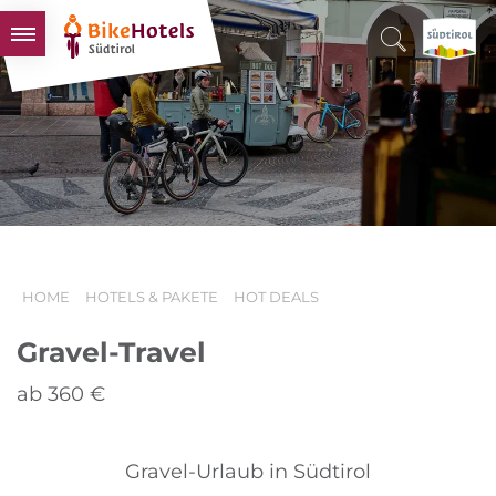
BIKEHOTELS
HOTELS & PAKETE
TOUREN & REVIERE
SÜDTIROL & WIR
SCHLUSSLICHTER
HOME
HOTELS & PAKETE
HOT DEALS
Gravel-Travel
ab 360 €
Gravel-Urlaub in Südtirol