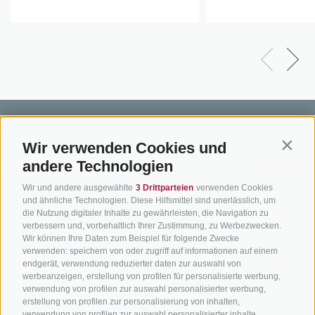
Wir verwenden Cookies und
Contin
andere Technologien
BIKEHOTELS
BIKEN IN
SERVIC
Wir und andere ausgewählte
3 Drittparteien
verwenden Cookies
SÜDTIROL
SÜDTIROL
Kontakt
und ähnliche Technologien. Diese Hilfsmittel sind unerlässlich, um
die Nutzung digitaler Inhalte zu gewährleisten, die Navigation zu
Hotels & Pakete
Mountainbiken in
Anreise
verbessern und, vorbehaltlich Ihrer Zustimmung, zu Werbezwecken.
Südtirol
Urlaubspakete
Wir können Ihre Daten zum Beispiel für folgende Zwecke
Wetter
verwenden: speichern von oder zugriff auf informationen auf einem
Rennradfahren in
Unsere Gutscheine
Events
endgerät, verwendung reduzierter daten zur auswahl von
Südtirol
werbeanzeigen, erstellung von profilen für personalisierte werbung,
Hot Deals
Zum Katal
verwendung von profilen zur auswahl personalisierter werbung,
Radwege in Südtirol
Bike & Work
erstellung von profilen zur personalisierung von inhalten,
Bikeshops & Verleihe
verwendung von profilen zur auswahl personalisierter inhalte,