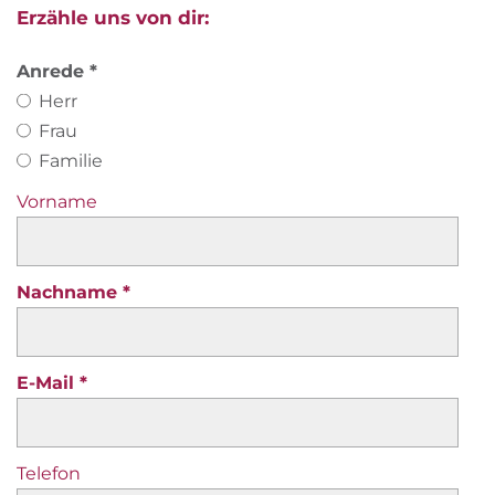
Erzähle uns von dir:
- Wetterinfo
- Infos über Shops und Services
Anrede
- Infos über öffentliche Verkehrsmittel
Herr
Ersatzteile wie Schläuche, Bremsbeläge sind da
Frau
(gegen Bezahlung).
Familie
Ersatzteile wie Schläuche, Bremsbeläge gibt es im
Partner-Shop.
Vorname
Kettenöl macht das Treten wieder leise.
Unser BikeHotel verfügt über eine eigene
Waschanlage.
Nachname
Eine Federgabelpumpe liegt für dich parat.
Wir haben Lunchboxen im Shop.
Bei uns kannst du deine Bike-Wäsche waschen.
E-Mail
Es gibt ein Inbus-Set.
Bei uns kannst du dein Rad an die Wand
aufhängen.
Es gibt einige Merchandiseartikel im Shop.
Telefon