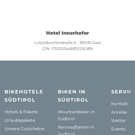
Hotel Innerhofer
Lützelbucherstraße 6 - 39030 Gais
CIN: IT021034A183JSSG8N
BIKEHOTELS
BIKEN IN
SERVIC
SÜDTIROL
SÜDTIROL
Kontakt
Hotels & Pakete
Mountainbiken in
Anreise
Südtirol
Urlaubspakete
Wetter
Rennradfahren in
Unsere Gutscheine
Events
Südtirol