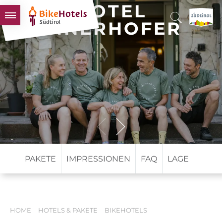
HOTEL
INNERHOFER
BIKEHOTELS
HOTELS & PAKETE
TOUREN & REVIERE
SÜDTIROL & WIR
SCHLUSSLICHTER
PAKETE
IMPRESSIONEN
FAQ
LAGE
HOME
HOTELS & PAKETE
BIKEHOTELS