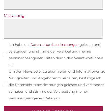
Wir bieten dir individuelle Tourenberatung zu
fixen Uhrzeiten mit den Guides oder Chef*in.
Wir arbeiten im Verleih mit einem Bikeshop/ einer
Mitteilung
Bikeschule zusammen. Die Bikes sind am
Wunschtag im Hotel.
Wir haben horizontale Stellplätze am Boden mit
eigenen Steckdosen.
Wasser sparen geht bei uns mit einer spezielle
Ich habe die
Datenschutzbestimmungen
gelesen und
Sparbrause.
verstanden und stimme der Verarbeitung meiner
Es gibt 1 Fahrtechniktraining pro Woche (evtl. in
personenbezogenen Daten durch den Verantwortlichen
Zusammenarbeit mit einer Bike-Schule).
zu
Fullys kannst du bei uns über eine Kooperation
Um den Newsletter zu abonnieren und Informationen zu
mit einem Bike-Shop ausleihen.
Neuigkeiten und Angeboten zu erhalten, bestätige ich
Individuelle Tourenberatung gibt es bei uns auf
die Datenschutzbestimmungen gelesen und verstanden
Wunsch/Anfrage.
zu haben und stimme der Verarbeitung meiner
Bei uns wirst du - ganz oldschool - anhand
personenbezogenen Daten zu.
gedruckter Karten beraten.
ir beraten dich mit komoot/ outdooractive etc.