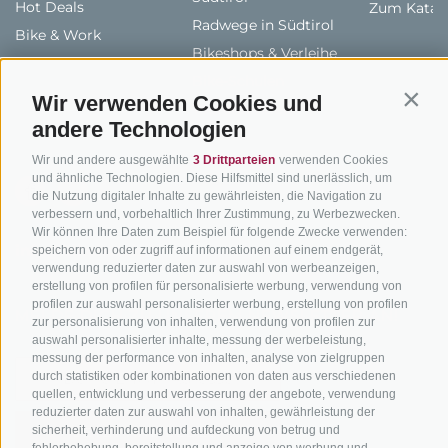
Hot Deals
Zum Katal
Radwege in Südtirol
Bike & Work
Bikeshops & Verleihe
Bike-Schulen
Wir verwenden Cookies und
Contin
Tourenzentrale
andere Technologien
Wir und andere ausgewählte
3 Drittparteien
verwenden Cookies
und ähnliche Technologien. Diese Hilfsmittel sind unerlässlich, um
die Nutzung digitaler Inhalte zu gewährleisten, die Navigation zu
verbessern und, vorbehaltlich Ihrer Zustimmung, zu Werbezwecken.
Wir können Ihre Daten zum Beispiel für folgende Zwecke verwenden:
info@bikehotels.it
speichern von oder zugriff auf informationen auf einem endgerät,
verwendung reduzierter daten zur auswahl von werbeanzeigen,
erstellung von profilen für personalisierte werbung, verwendung von
profilen zur auswahl personalisierter werbung, erstellung von profilen
MELDE DICH ZU UNSEREM NEWSLETTER AN!
zur personalisierung von inhalten, verwendung von profilen zur
auswahl personalisierter inhalte, messung der werbeleistung,
messung der performance von inhalten, analyse von zielgruppen
durch statistiken oder kombinationen von daten aus verschiedenen
quellen, entwicklung und verbesserung der angebote, verwendung
reduzierter daten zur auswahl von inhalten, gewährleistung der
sicherheit, verhinderung und aufdeckung von betrug und
JETZT ANMELDEN
fehlerbehebung, bereitstellung und anzeige von werbung und