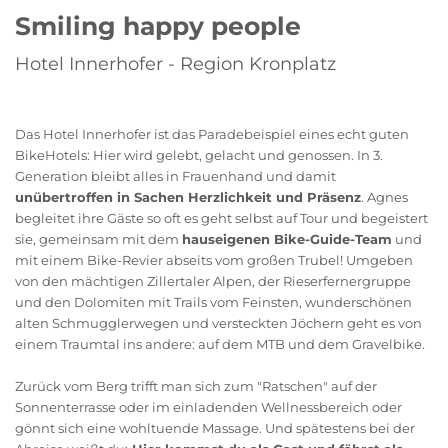
Smiling happy people
Hotel Innerhofer - Region Kronplatz
Das Hotel Innerhofer ist das Paradebeispiel eines echt guten
BikeHotels: Hier wird gelebt, gelacht und genossen. In 3.
Generation bleibt alles in Frauenhand und damit
unübertroffen in Sachen Herzlichkeit und Präsenz
. Agnes
begleitet ihre Gäste so oft es geht selbst auf Tour und begeistert
sie, gemeinsam mit dem
hauseigenen Bike-Guide-Team
und
mit einem Bike-Revier abseits vom großen Trubel! Umgeben
von den mächtigen Zillertaler Alpen, der Rieserfernergruppe
und den Dolomiten mit Trails vom Feinsten, wunderschönen
alten Schmugglerwegen und versteckten Jöchern geht es von
einem Traumtal ins andere: auf dem MTB und dem Gravelbike.
Zurück vom Berg trifft man sich zum "Ratschen" auf der
Sonnenterrasse oder im einladenden Wellnessbereich oder
gönnt sich eine wohltuende Massage. Und spätestens bei der