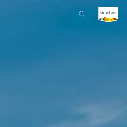
SUCHEN & BUCHEN
ENTDECKE SÜDTIROL
WANN?
-
WOHIN?
WAS?