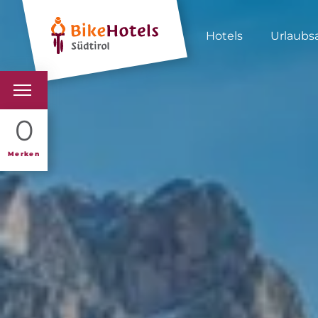
Hotels
Urlaubs
BIKEHOTELS
0
HOTELS & PAKETE
Merken
TOUREN & REVIERE
SÜDTIROL & WIR
SCHLUSSLICHTER