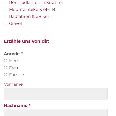
magisch. Sehr gefragt sind unsere Profi-Fahrtechnik-
Rennradfahren in Südtirol
Camps. Und was garantiert gut ankommen wird, ist
Mountainbike & eMTB
unser neuer Sky Pool!
Radfahren & eBiken
Gravel
Erzähle uns von dir:
Anrede
Herr
Frau
Familie
Vorname
Nachname