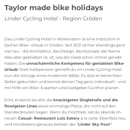
Taylor made bike holidays
Linder Cycling Hotel - Region Gröden
Das Linder Cycling Hotel in Wolkenstein ist eine Institution in
Sachen Bike- Urlaub in Gröden. Seit 2021 ist hier allerdings ganz
viel neu - die Architektur, das Design, das Konzept, der Name.
Was aber geblieben ist, ist, was die Gäste schon immer geliebt
haben: Die
unnachahmliche Kompetenz für genialsten Bike-
Urlaub
! Statt Halbpension genießt du im Linder Cycling Hotel
nun die Vorzüge eines modernen B&Bs: Du bist an keine fixen
Zeiten gebunden und kannst deinen Tag ganz individuell - und
mit Hilfe von Bike- Experten und Gastgeber Günther planen.
Echt, er kennt sie alle: die
knackigsten Singletrails und die
flowigsten Lines
sowie einmalige Plätze, die nicht auf den
Standardrouten liegen. Wenn du möchtest, isst du abends im
neuen
Casual- Restaurant Luis Eatery
à la carte. Ebenfalls neu
und mindestens genauso beliebt: der "
Linder Sky Pool
"!