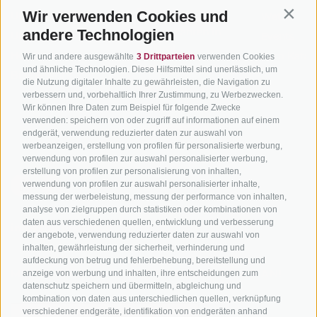
Südtirol
Wir verwenden Cookies und
Urlaubspakete
Wetter
Contin
Rennradfahren in
andere Technologien
Unsere Gutscheine
Events
Südtirol
Hot Deals
Zum Katal
Wir und andere ausgewählte
3 Drittparteien
verwenden Cookies
Radwege in Südtirol
und ähnliche Technologien. Diese Hilfsmittel sind unerlässlich, um
Bike & Work
die Nutzung digitaler Inhalte zu gewährleisten, die Navigation zu
Bikeshops & Verleihe
verbessern und, vorbehaltlich Ihrer Zustimmung, zu Werbezwecken.
Bike-Schulen
Wir können Ihre Daten zum Beispiel für folgende Zwecke
verwenden: speichern von oder zugriff auf informationen auf einem
Tourenzentrale
endgerät, verwendung reduzierter daten zur auswahl von
werbeanzeigen, erstellung von profilen für personalisierte werbung,
verwendung von profilen zur auswahl personalisierter werbung,
erstellung von profilen zur personalisierung von inhalten,
verwendung von profilen zur auswahl personalisierter inhalte,
messung der werbeleistung, messung der performance von inhalten,
analyse von zielgruppen durch statistiken oder kombinationen von
daten aus verschiedenen quellen, entwicklung und verbesserung
info@bikehotels.it
der angebote, verwendung reduzierter daten zur auswahl von
inhalten, gewährleistung der sicherheit, verhinderung und
aufdeckung von betrug und fehlerbehebung, bereitstellung und
MELDE DICH ZU UNSEREM NEWSLETTER AN!
anzeige von werbung und inhalten, ihre entscheidungen zum
datenschutz speichern und übermitteln, abgleichung und
kombination von daten aus unterschiedlichen quellen, verknüpfung
verschiedener endgeräte, identifikation von endgeräten anhand