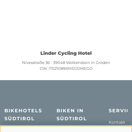
Linder Cycling Hotel
Nivesstraße 36 - 39048 Wolkenstein in Gröden
CIN: IT021089A1MJJDMEGO
BIKEHOTELS
BIKEN IN
SERVIC
SÜDTIROL
SÜDTIROL
Kontakt
Hotels & Pakete
Mountainbiken in
Anreise