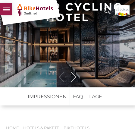
LINDER CYCLING
HOTEL
BIKEHOTELS
HOTELS & PAKETE
TOUREN & REVIERE
SÜDTIROL & WIR
SCHLUSSLICHTER
IMPRESSIONEN
FAQ
LAGE
HOME
HOTELS & PAKETE
BIKEHOTELS