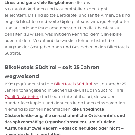
Lines und ganz viele Bergbahnen
, die uns
Mountainbikerinnen und Mountainbikern den Uphill
erleichtern. Da sind spitze Berggipfel und sanfte Almen, da sind
enge Schluchten und weite Gipfelplateaus, winzige Berghütten
und ausladende Panoramaterrassen. Hier die Übersicht zu
behalten, zu wissen, was mit dem Rennrad, dem Gravelbike
oder mit dem Mountainbike wirklich lohnend ist, ist die
Aufgabe der Gastgeberinnen und Gastgeber in den BikeHotels
Südtirol.
BikeHotels Südtirol – seit 25 Jahren
wegweisend
1998 gegründet, sind die
BikeHotels Südtirol
seit nunmehr 25
Jahren tonangebend in Sachen Bike-Urlaub in Südtirol. Ihre
Qualitätskriterien
sind heute state-of-the-art, sie wurden
hundertfach kopiert und dennoch kann ihnen eins garantiert
niemand so schnell nachmachen:
die unbedingte
Gästeorientierung, die unnachahmliche Ortskenntnis und
das spitzenmäßige Organisationstalent, um dir deine
Ausflüge auf zwei Rädern – egal ob geguidet oder nicht –
unvergesslich zu gestalten
.