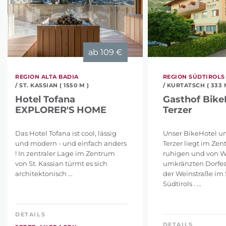
ab
109 €
REGION ALTA BADIA
REGION SÜDTIROLS
/ ST. KASSIAN ( 1550 M )
/ KURTATSCH ( 333 
Hotel Tofana
Gasthof Bike
EXPLORER'S HOME
Terzer
Das Hotel Tofana ist cool, lässig
Unser BikeHotel u
und modern - und einfach anders
Terzer liegt im Ze
! In zentraler Lage im Zentrum
ruhigen und von 
von St. Kassian türmt es sich
umkränzten Dorfes
architektonisch ...
der Weinstraße im
Südtirols . ...
DETAILS
DETAILS