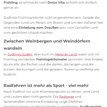
Frühling
, es schmeckt nach
Dolce Vita
, es fühlt sich einfach
genial an.
Südtirols Frühling könnte nicht angenehmer sein. Gerade die
Gegenden rund um Meran, um Bozen und um den Kalterer See
sind eine
Einladung zum Draußen
sein, zum Genießen und
zum gechillten Urlaub machen.
Zwischen Weinbergen und Weindörfern
wandeln
In
Südtirols Süden
, aber auch im
Meraner Land
lassen sich im
Frühling wunderbar
Trainingskilometer
sammeln. Hier findest
du sie alle: die flachen und die steilen, die langen und die
kurzen, die kurvigen und die geraden. Touren so vielfältig wie
Südtirol.
Radfahren ist mehr als Sport - viel mehr
Nach Südtirol nur zum Kilometerspulen zu fahren, wird Land
und Leuten aber nicht gerecht. Die
Radwege
und
Seitenstraßen sind eine Einladung, urige Dörfchen
kennenzulernen, Südtirols Städte zu entdecken,
Ausflugsziele