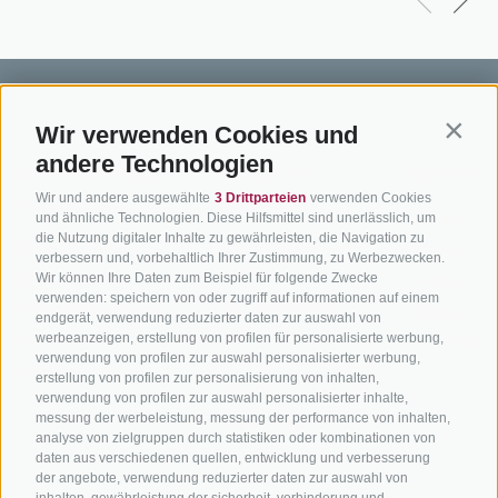
Wir verwenden Cookies und
Contin
andere Technologien
BIKEHOTELS
BIKEN IN
SERVIC
Wir und andere ausgewählte
3 Drittparteien
verwenden Cookies
SÜDTIROL
SÜDTIROL
Kontakt
und ähnliche Technologien. Diese Hilfsmittel sind unerlässlich, um
die Nutzung digitaler Inhalte zu gewährleisten, die Navigation zu
Hotels & Pakete
Mountainbiken in
Anreise
verbessern und, vorbehaltlich Ihrer Zustimmung, zu Werbezwecken.
Südtirol
Urlaubspakete
Wir können Ihre Daten zum Beispiel für folgende Zwecke
Wetter
verwenden: speichern von oder zugriff auf informationen auf einem
Rennradfahren in
Unsere Gutscheine
Events
endgerät, verwendung reduzierter daten zur auswahl von
Südtirol
werbeanzeigen, erstellung von profilen für personalisierte werbung,
Hot Deals
Zum Katal
verwendung von profilen zur auswahl personalisierter werbung,
Radwege in Südtirol
Bike & Work
erstellung von profilen zur personalisierung von inhalten,
Bikeshops & Verleihe
verwendung von profilen zur auswahl personalisierter inhalte,
messung der werbeleistung, messung der performance von inhalten,
Bike-Schulen
analyse von zielgruppen durch statistiken oder kombinationen von
Tourenzentrale
daten aus verschiedenen quellen, entwicklung und verbesserung
der angebote, verwendung reduzierter daten zur auswahl von
inhalten, gewährleistung der sicherheit, verhinderung und