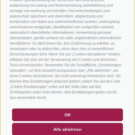
aufdeckung von betrug und fehlerbehebung, bereitstellung und
anzeige von werbung und inhalten, ihre entscheidungen zum
datenschutz speichern und übermitteln, abgleichung und
kombination von daten aus unterschiedlichen quellen, verknüpfung
verschiedener endgeräte, identifikation von endgeräten anhand
info@bikehotels.it
automatisch übermittelter informationen, verwendung genauer
standortdaten, geräte anhand von aktiv angeforderten informationen
identifizieren. Es steht Ihnen frei, Ihre Zustimmung zu erteilen, zu
verweigern oder zu widerrufen, ohne dass dies zu wesentlichen
MELDE DICH ZU UNSEREM NEWSLETTER AN!
Einschränkungen führt. Wenn Sie auf „Cookies akzeptieren" klicken,
erklären Sie sich mit der Verwendung von Cookies und ähnlichen
Tools einverstanden. Verwenden Sie die Schaltfläche „Einstellungen
verwalten", um Ihre Auswahl anzupassen oder „Alle ablehnen", um
ohne Cookies fortzufahren, die nicht unbedingt erforderlich sind. Sie
können Ihre Einstellungen jederzeit ändern, indem Sie auf den Link
JETZT ANMELDEN
„Cookie-Einstellungen" unten auf der Seite oder auf das
Schildsymbol unten links klicken. Ihre Einstellungen gelten nur für
das verwendete Gerät.
GUTSCHEINE
FAQ - QUALITÄTSGARANTIE
OK
NEWSLETTER
SOCIAL WALL
WETTER
IMPRESSUM
|
SITEMAP
|
COOKIE-RICHTLINIE
|
PRIVACY
|
Alle ablehnen
COOKIE PRÄFERENZEN
DE
IT
EN