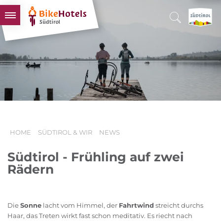
BIKEHOTELS
HOTELS & PAKETE
TOUREN & REVIERE
SÜDTIROL & WIR
SCHLUSSLICHTER
HOME
SÜDTIROL & WIR
NEWS
Südtirol - Frühling auf zwei
Rädern
Die
Sonne
lacht vom Himmel, der
Fahrtwind
streicht durchs
Haar, das Treten wirkt fast schon meditativ. Es riecht nach