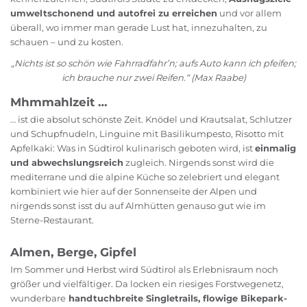
umweltschonend und autofrei zu erreichen
und vor allem
überall, wo immer man gerade Lust hat, innezuhalten, zu
schauen – und zu kosten.
„Nichts ist so schön wie Fahrradfahr’n; aufs Auto kann ich pfeifen;
ich brauche nur zwei Reifen.“ (Max Raabe)
Mhmmahlzeit …
… ist die absolut schönste Zeit. Knödel und Krautsalat, Schlutzer
und Schupfnudeln, Linguine mit Basilikumpesto, Risotto mit
Apfelkaki: Was in Südtirol kulinarisch geboten wird, ist
einmalig
und abwechslungsreich
zugleich. Nirgends sonst wird die
mediterrane und die alpine Küche so zelebriert und elegant
kombiniert wie hier auf der Sonnenseite der Alpen und
nirgends sonst isst du auf Almhütten genauso gut wie im
Sterne-Restaurant.
Almen, Berge, Gipfel
Im Sommer und Herbst wird Südtirol als Erlebnisraum noch
größer und vielfältiger. Da locken ein riesiges Forstwegenetz,
wunderbare
handtuchbreite Singletrails, flowige Bikepark-