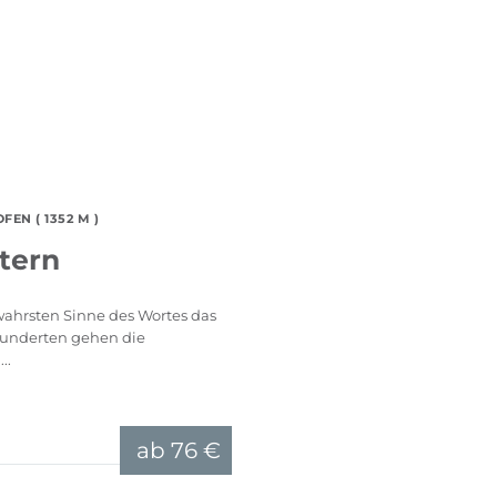
EN ( 1352 M )
tern
 wahrsten Sinne des Wortes das
rhunderten gehen die
..
ab
76 €