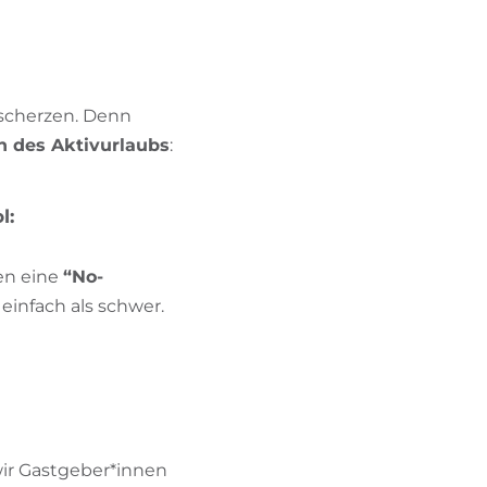
BIKEHOTELS FINDEN
URLAUBSPAKETE
 scherzen. Denn
n des Aktivurlaubs
:
l:
en eine
“No-
einfach als schwer.
wir Gastgeber*innen