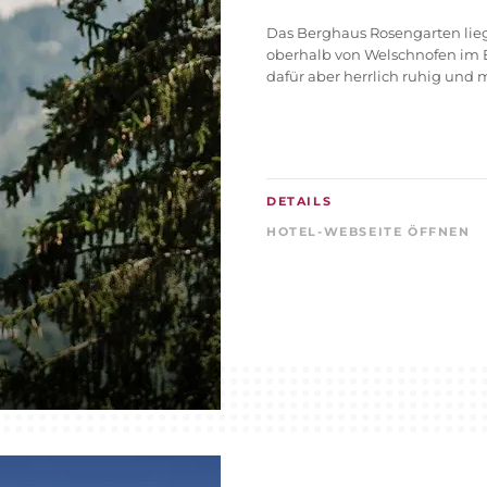
Das Berghaus Rosengarten lie
oberhalb von Welschnofen im 
dafür aber herrlich ruhig und mi
DETAILS
HOTEL-WEBSEITE ÖFFNEN