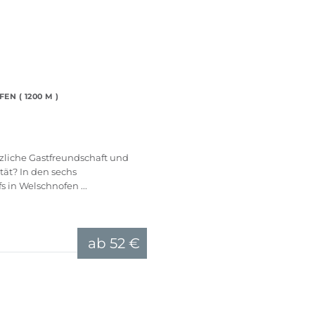
EN ( 1200 M )
zliche Gastfreundschaft und
tät? In den sechs
in Welschnofen ...
ab
52 €