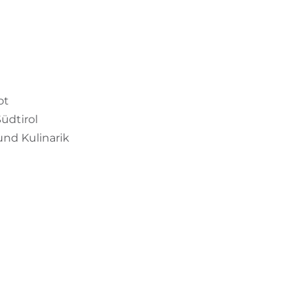
ot
üdtirol
und Kulinarik