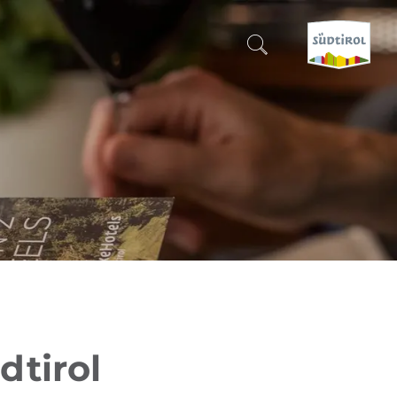
SUCHEN & BUCHEN
ENTDECKE SÜDTIROL
WANN?
-
WOHIN?
WAS?
dtirol