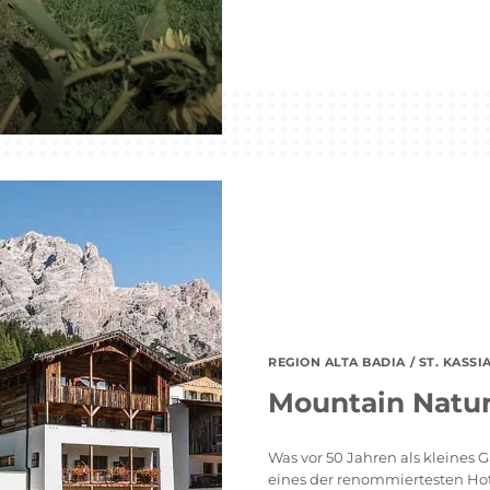
REGION ALTA BADIA
/ ST. KASSIA
Mountain Natur
Was vor 50 Jahren als kleines 
eines der renommiertesten Hote