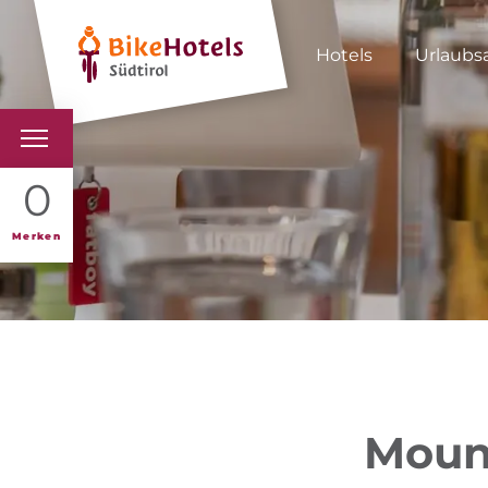
Hotels
Urlaubs
BIKEHOTELS
0
HOTELS & PAKETE
Merken
TOUREN & REVIERE
SÜDTIROL & WIR
SCHLUSSLICHTER
Mount