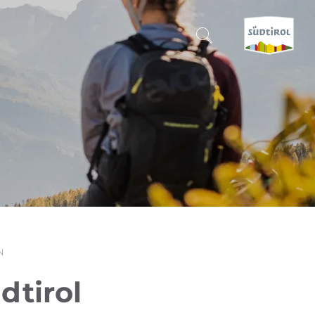
SUCHEN & BUCHEN
ENTDECKE SÜDTIROL
WANN?
-
WOHIN?
N
WAS?
dtirol