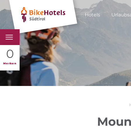
Hotels
Urlaubs
BIKEHOTELS
0
HOTELS & PAKETE
Merken
TOUREN & REVIERE
SÜDTIROL & WIR
SCHLUSSLICHTER
Mount