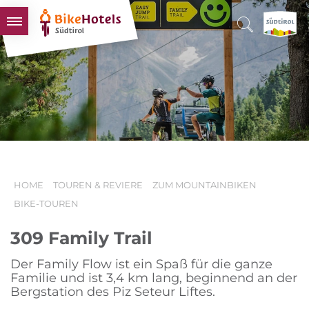
BIKEHOTELS
HOTELS & PAKETE
TOUREN & REVIERE
SÜDTIROL & WIR
SCHLUSSLICHTER
HOME
TOUREN & REVIERE
ZUM MOUNTAINBIKEN
BIKE-TOUREN
309 Family Trail
Der Family Flow ist ein Spaß für die ganze
Familie und ist 3,4 km lang, beginnend an der
Bergstation des Piz Seteur Liftes.