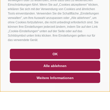
verweigern oder zu widerrufen, ohne dass dies zu wesentlichen
Einschränkungen führt. Wenn Sie auf „Cookies akzeptieren" klicken,
erklären Sie sich mit der Verwendung von Cookies und ähnlichen
Tools einverstanden. Verwenden Sie die Schaltfläche „Einstellungen
verwalten", um Ihre Auswahl anzupassen oder „Alle ablehnen", um
ohne Cookies fortzufahren, die nicht unbedingt erforderlich sind. Sie
können Ihre Einstellungen jederzeit ändern, indem Sie auf den Link
„Cookie-Einstellungen" unten auf der Seite oder auf das
Schildsymbol unten links klicken. Ihre Einstellungen gelten nur für
das verwendete Gerät.
GUTSCHEINE
FAQ - QUALITÄTSGARANTIE
OK
NEWSLETTER
SOCIAL WALL
WETTER
Alle ablehnen
DE
IT
EN
Weitere Informationen
SUCHEN & BUCHEN
SCHNELLANFRAGE