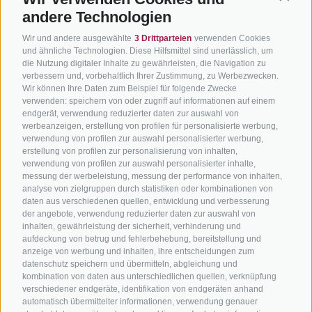
andere Technologien
BIKEHOTELS
BIKEN IN
SERVIC
Wir und andere ausgewählte
3 Drittparteien
verwenden Cookies
SÜDTIROL
SÜDTIROL
Kontakt
und ähnliche Technologien. Diese Hilfsmittel sind unerlässlich, um
die Nutzung digitaler Inhalte zu gewährleisten, die Navigation zu
Hotels & Pakete
Mountainbiken in
Anreise
verbessern und, vorbehaltlich Ihrer Zustimmung, zu Werbezwecken.
Südtirol
Urlaubspakete
Wetter
Wir können Ihre Daten zum Beispiel für folgende Zwecke
verwenden: speichern von oder zugriff auf informationen auf einem
Rennradfahren in
Unsere Gutscheine
Events
endgerät, verwendung reduzierter daten zur auswahl von
Südtirol
werbeanzeigen, erstellung von profilen für personalisierte werbung,
Hot Deals
Zum Katal
verwendung von profilen zur auswahl personalisierter werbung,
Radwege in Südtirol
Bike & Work
erstellung von profilen zur personalisierung von inhalten,
Bikeshops & Verleihe
verwendung von profilen zur auswahl personalisierter inhalte,
messung der werbeleistung, messung der performance von inhalten,
Bike-Schulen
analyse von zielgruppen durch statistiken oder kombinationen von
Tourenzentrale
daten aus verschiedenen quellen, entwicklung und verbesserung
der angebote, verwendung reduzierter daten zur auswahl von
inhalten, gewährleistung der sicherheit, verhinderung und
aufdeckung von betrug und fehlerbehebung, bereitstellung und
anzeige von werbung und inhalten, ihre entscheidungen zum
datenschutz speichern und übermitteln, abgleichung und
kombination von daten aus unterschiedlichen quellen, verknüpfung
verschiedener endgeräte, identifikation von endgeräten anhand
info@bikehotels.it
automatisch übermittelter informationen, verwendung genauer