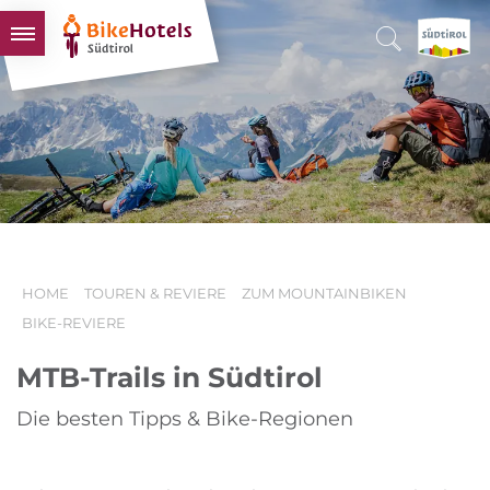
BIKEHOTELS
HOTELS & PAKETE
TOUREN & REVIERE
SÜDTIROL & WIR
SCHLUSSLICHTER
HOME
TOUREN & REVIERE
ZUM MOUNTAINBIKEN
BIKE-REVIERE
MTB-Trails in Südtirol
Die besten Tipps & Bike-Regionen