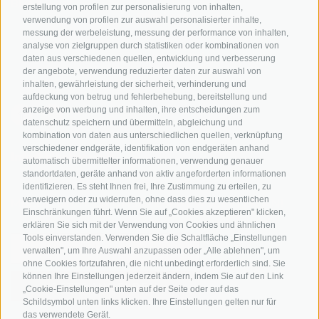
Bike & Work
erstellung von profilen zur personalisierung von inhalten,
Bikeshops & Verleihe
verwendung von profilen zur auswahl personalisierter inhalte,
messung der werbeleistung, messung der performance von inhalten,
Bike-Schulen
analyse von zielgruppen durch statistiken oder kombinationen von
Tourenzentrale
daten aus verschiedenen quellen, entwicklung und verbesserung
der angebote, verwendung reduzierter daten zur auswahl von
inhalten, gewährleistung der sicherheit, verhinderung und
aufdeckung von betrug und fehlerbehebung, bereitstellung und
anzeige von werbung und inhalten, ihre entscheidungen zum
datenschutz speichern und übermitteln, abgleichung und
kombination von daten aus unterschiedlichen quellen, verknüpfung
verschiedener endgeräte, identifikation von endgeräten anhand
info@bikehotels.it
automatisch übermittelter informationen, verwendung genauer
standortdaten, geräte anhand von aktiv angeforderten informationen
identifizieren. Es steht Ihnen frei, Ihre Zustimmung zu erteilen, zu
verweigern oder zu widerrufen, ohne dass dies zu wesentlichen
MELDE DICH ZU UNSEREM NEWSLETTER AN!
Einschränkungen führt. Wenn Sie auf „Cookies akzeptieren" klicken,
erklären Sie sich mit der Verwendung von Cookies und ähnlichen
Tools einverstanden. Verwenden Sie die Schaltfläche „Einstellungen
verwalten", um Ihre Auswahl anzupassen oder „Alle ablehnen", um
ohne Cookies fortzufahren, die nicht unbedingt erforderlich sind. Sie
können Ihre Einstellungen jederzeit ändern, indem Sie auf den Link
JETZT ANMELDEN
„Cookie-Einstellungen" unten auf der Seite oder auf das
Schildsymbol unten links klicken. Ihre Einstellungen gelten nur für
das verwendete Gerät.