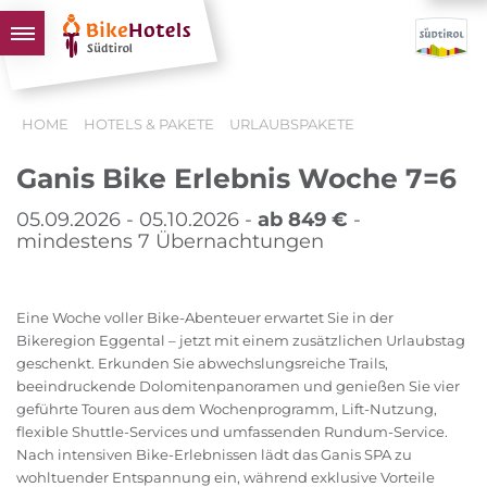
BIKEHOTELS
HOME
HOTELS & PAKETE
URLAUBSPAKETE
HOTELS & PAKETE
Ganis Bike Erlebnis Woche 7=6
TOUREN & REVIERE
SÜDTIROL & WIR
05.09.2026 - 05.10.2026 -
ab 849 €
-
mindestens 7 Übernachtungen
SCHLUSSLICHTER
Eine Woche voller Bike-Abenteuer erwartet Sie in der
Bikeregion Eggental – jetzt mit einem zusätzlichen Urlaubstag
geschenkt. Erkunden Sie abwechslungsreiche Trails,
beeindruckende Dolomitenpanoramen und genießen Sie vier
geführte Touren aus dem Wochenprogramm, Lift-Nutzung,
flexible Shuttle-Services und umfassenden Rundum-Service.
Nach intensiven Bike-Erlebnissen lädt das Ganis SPA zu
wohltuender Entspannung ein, während exklusive Vorteile