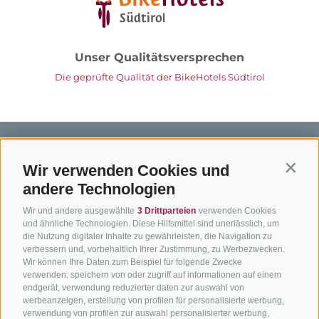
Unser Qualitätsversprechen
Die geprüfte Qualität der BikeHotels Südtirol
Wir verwenden Cookies und
Contin
andere Technologien
BIKEHOTELS
BIKEN IN
SERVIC
Wir und andere ausgewählte
3 Drittparteien
verwenden Cookies
SÜDTIROL
SÜDTIROL
Kontakt
und ähnliche Technologien. Diese Hilfsmittel sind unerlässlich, um
die Nutzung digitaler Inhalte zu gewährleisten, die Navigation zu
Hotels & Pakete
Mountainbiken in
Anreise
verbessern und, vorbehaltlich Ihrer Zustimmung, zu Werbezwecken.
Südtirol
Urlaubspakete
Wetter
Wir können Ihre Daten zum Beispiel für folgende Zwecke
verwenden: speichern von oder zugriff auf informationen auf einem
Rennradfahren in
Unsere Gutscheine
Events
endgerät, verwendung reduzierter daten zur auswahl von
Südtirol
werbeanzeigen, erstellung von profilen für personalisierte werbung,
Hot Deals
Zum Katal
verwendung von profilen zur auswahl personalisierter werbung,
Radwege in Südtirol