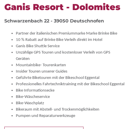
Ganis Resort - Dolomites
Schwarzenbach 22 - 39050 Deutschnofen
Partner der italienischen Premiummarke Marke Brinke Bike
10 % Rabatt auf Brinke Bike Verleih direkt im Hotel
Ganis Bike Shuttle Service
Unz
ä
hlige GPS Touren und kostenloser Verleih von GPS
Ger
ä
ten
Mountainbike- Tourenkarten
Insider Touren unserer Guides
Gef
ü
hrte Biketouren mit der Bikeschool Eggental
Professionelles Fahrtechniktraining mit der Bikeschool Eggental
Bike Informationsecke
Bike-W
ä
scheservice
Bike-Waschplatz
Bikeraum mit Abstell- und Trockenm
ö
glichkeiten
Pumpen und Reparaturwerkzeuge